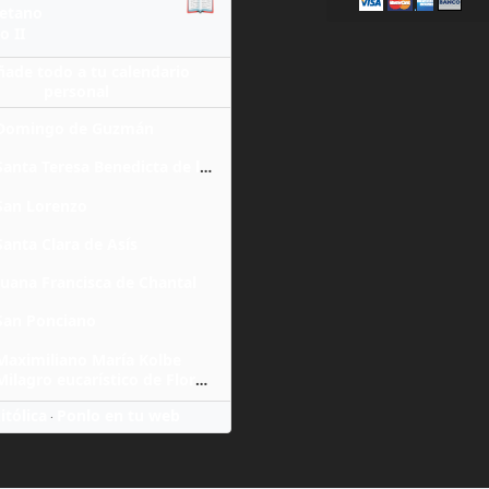
📖
yetano
o II
ñade todo a tu calendario
personal
Domingo de Guzmán
Santa Teresa Benedicta de la Cruz
San Lorenzo
Santa Clara de Asís
Juana Francisca de Chantal
San Ponciano
Maximiliano María Kolbe
Milagro eucarístico de Florencia
itólica
Ponlo en tu web
·