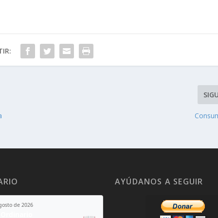
IR:
SIG
a
Consum
ARIO
AYÚDANOS A SEGUIR
agosto de 2026
Ordinario