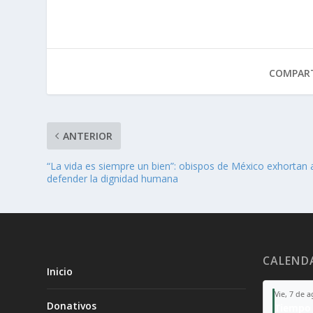
COMPART
ANTERIOR
“La vida es siempre un bien”: obispos de México exhortan 
defender la dignidad humana
CALEND
Inicio
Vie, 7 de 
Donativos
Tiempo 