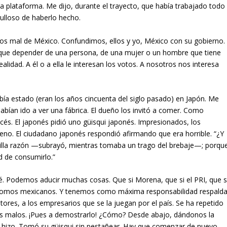
 la plataforma. Me dijo, durante el trayecto, que había trabajado todo
ulloso de haberlo hecho.
mos mal de México. Confundimos, ellos y yo, México con su gobierno.
que depender de una persona, de una mujer o un hombre que tiene
idad. A él o a ella le interesan los votos. A nosotros nos interesa
ía estado (eran los años cincuenta del siglo pasado) en Japón. Me
ían ido a ver una fábrica. El dueño los invitó a comer. Como
océs. El japonés pidió uno güisqui japonés. Impresionados, los
eno. El ciudadano japonés respondió afirmando que era horrible. “¿Y
encilla razón —subrayó, mientras tomaba un trago del brebaje—; porqu
d de consumirlo.”
 Podemos aducir muchas cosas. Que si Morena, que si el PRI, que s
. Somos mexicanos. Y tenemos como máxima responsabilidad respalda
tores, a los empresarios que se la juegan por el país. Se ha repetido
 malos. ¡Pues a demostrarlo! ¿Cómo? Desde abajo, dándonos la
s hizo. Tomó su güisqui sin pestañear. Hay que comenzar de nuevo.