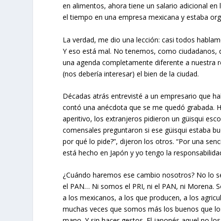
en alimentos, ahora tiene un salario adicional en
el tiempo en una empresa mexicana y estaba org
La verdad, me dio una lección: casi todos habla
Y eso está mal. No tenemos, como ciudadanos, 
una agenda completamente diferente a nuestra real
(nos debería interesar) el bien de la ciudad.
Décadas atrás entrevisté a un empresario que hab
contó una anécdota que se me quedó grabada. Hab
aperitivo, los extranjeros pidieron un güisqui esc
comensales preguntaron si ese güisqui estaba bu
por qué lo pide?”, dijeron los otros. “Por una s
está hecho en Japón y yo tengo la responsabilida
¿Cuándo haremos ese cambio nosotros? No lo sé.
el PAN… Ni somos el PRI, ni el PAN, ni Morena
a los mexicanos, a los que producen, a los agricul
muchas veces que somos más los buenos que los
mano. Y sin hacer gestos. El japonés aquel no lo