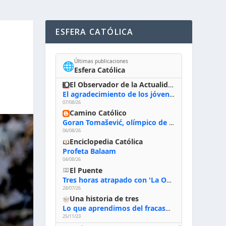
ESFERA CATÓLICA
Últimas publicaciones
🌐
Esfera Católica
El Observador de la Actualidad
El agradecimiento de los jóvenes al Papa: «Hoy nos sentimos Iglesia»
07/08/26
Camino Católico
Goran Tomašević, olímpico de waterpolo: «Al terminar el Camino de Santiago entregué mi vida a Cristo; hablé con Dios y le dije: ‘Estoy listo; estoy a tu servicio. Puedo llevar lo que sea necesario para ti’»
06/08/26
Enciclopedia Católica
Profeta Balaam
04/08/26
El Puente
Tres horas atrapado con 'La Odisea' de Nolan
28/07/26
Una historia de tres
Lo que aprendimos del fracaso al emprender
25/11/23