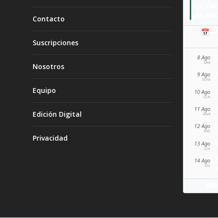
San Ca
San Sixt
Contacto
📅 A
Suscripciones
8 Ago
SÁB
Nosotros
9 Ago
DOM
Equipo
10 Ago
LUN
11 Ago
Edición Digital
MAR
12 Ago
MIÉ
Privacidad
13 Ago
JUE
14 Ago
VIE
Wik