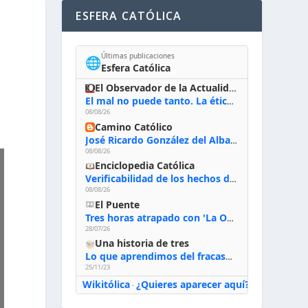
ESFERA CATÓLICA
Últimas publicaciones
🌐
Esfera Católica
El Observador de la Actualidad
El mal no puede tanto. La ética del bien posible
08/08/26
Camino Católico
José Ricardo González del Alba, artista sacro: «Yo oro, hablo con Dios, le pido al Espíritu Santo su inspiración y siempre pinto rezando el rosario para que sea Él quien actúe a través de mis manos»
08/08/26
Enciclopedia Católica
Verificabilidad de los hechos de la Biblia
08/08/26
El Puente
Tres horas atrapado con 'La Odisea' de Nolan
28/07/26
Una historia de tres
Lo que aprendimos del fracaso al emprender
25/11/23
Wikitólica
¿Quieres aparecer aquí?
·