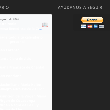
ARIO
AYÚDANOS A SEGUIR
 agosto de 2026
📖
Ordinario
Santa Teresa Benedicta de la Cruz
ñade todo a tu calendario
personal
San Lorenzo
Santa Clara de Asís
Juana Francisca de Chantal
San Ponciano
Maximiliano María Kolbe
Milagro eucarístico de Florencia
Asunción de la Virgen María
Virgen de Covadonga
Virgen Negra de Le Puy
Virgen de Lluc