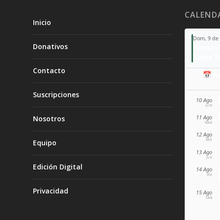
CALEND
Inicio
Dom, 9 de
Donativos
Tiempo 
Contacto
📅 A
Suscripciones
10 Ago
LUN
11 Ago
Nosotros
MAR
12 Ago
MIÉ
Equipo
13 Ago
JUE
Edición Digital
14 Ago
VIE
Privacidad
15 Ago
SÁB