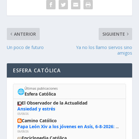
ANTERIOR
SIGUIENTE
Un poco de futuro
Ya no los llamo siervos sino
amigos
ESFERA CATÓLICA
Últimas publicaciones
🌐
Esfera Católica
El Observador de la Actualidad
Ansiedad y estrés
05/08/26
Camino Católico
Papa León Xiv a los jóvenes en Asís, 6-8-2026: «De san Francisco aprendan la radicalidad evangélica: no los vuelve ciegos ni violentos, sino sensibles, atentos, siempre en el seguimiento de Jesús, humildes y acogiendo a todos»
06/08/26
Enciclopedia Católica