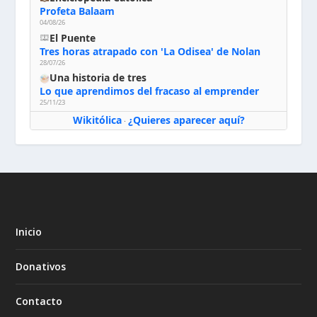
Profeta Balaam
04/08/26
El Puente
Tres horas atrapado con 'La Odisea' de Nolan
28/07/26
Una historia de tres
Lo que aprendimos del fracaso al emprender
25/11/23
Wikitólica
¿Quieres aparecer aquí?
·
Inicio
Donativos
Contacto