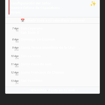
✨
Transfiguración del Señor
Nuestra Señora de Copacabana
Moisés
📅 Añade todo a tu calendario personal
San Cayetano
7 Ago
VIE
San Sixto II
Domingo de Guzmán
8 Ago
SÁB
Santa Teresa Benedicta de la Cruz
9 Ago
DOM
San Lorenzo
10 Ago
LUN
Santa Clara de Asís
11 Ago
MAR
Juana Francisca de Chantal
12 Ago
MIÉ
San Ponciano
13 Ago
JUE
Wikitólica
Ponlo en tu web
·