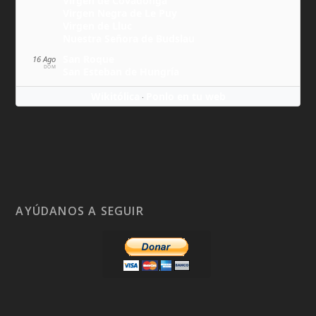
Virgen de Covadonga
Virgen Negra de Le Puy
Virgen de Lluc
Nuestra Señora de Budslau
San Roque
16 Ago
DOM
San Esteban de Hungría
Wikitólica
Ponlo en tu web
·
AYÚDANOS A SEGUIR