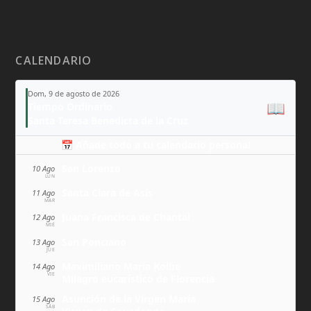
CALENDARIO
Dom, 9 de agosto de 2026
📖
Tiempo Ordinario
Santa Teresa Benedicta de la Cruz
📅 Añade todo a tu calendario personal
San Lorenzo
10 Ago
LUN
Santa Clara de Asís
11 Ago
MAR
Juana Francisca de Chantal
12 Ago
MIÉ
San Ponciano
13 Ago
JUE
Maximiliano María Kolbe
14 Ago
VIE
Milagro eucarístico de Florencia
Asunción de la Virgen María
15 Ago
SÁB