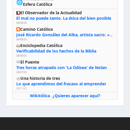
🌐
Esfera Católica
El Observador de la Actualidad
El mal no puede tanto. La ética del bien posible
08/08/26
Camino Católico
José Ricardo González del Alba, artista sacro: «Yo oro, hablo con Dios, le pido al Espíritu Santo su inspiración y siempre pinto rezando el rosario para que sea Él quien actúe a través de mis manos»
08/08/26
Enciclopedia Católica
Verificabilidad de los hechos de la Biblia
08/08/26
El Puente
Tres horas atrapado con 'La Odisea' de Nolan
28/07/26
Una historia de tres
Lo que aprendimos del fracaso al emprender
25/11/23
Wikitólica
¿Quieres aparecer aquí?
·