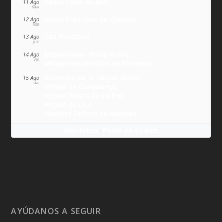
Santa Clara de Asís
11 Ago
MAR
Juana Francisca de Chantal
12 Ago
MIÉ
San Ponciano
13 Ago
JUE
Maximiliano María Kolbe
14 Ago
VIE
Milagro eucarístico de Florencia
Asunción de la Virgen María
15 Ago
SÁB
Virgen de Covadonga
Virgen Negra de Le Puy
Virgen de Lluc
Nuestra Señora de Budslau
Wikitólica
Ponlo en tu web
·
AYÚDANOS A SEGUIR