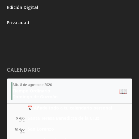
Edición Digital
Privacidad
CALENDARIO
Sáb, 8 de agosto de 2026
📖
Tiempo Ordinario
Domingo de Guzmán
📅 Añade todo a tu calendario personal
Santa Teresa Benedicta de la Cruz
9 Ago
DOM
San Lorenzo
10 Ago
LUN