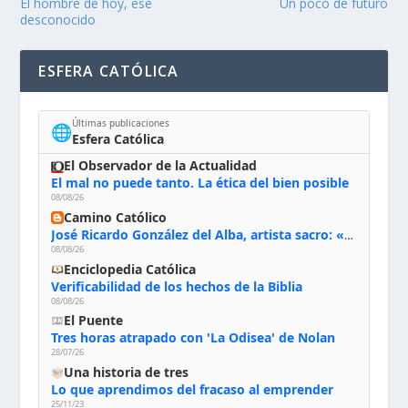
El hombre de hoy, ese
Un poco de futuro
desconocido
ESFERA CATÓLICA
Últimas publicaciones
🌐
Esfera Católica
El Observador de la Actualidad
El mal no puede tanto. La ética del bien posible
08/08/26
Camino Católico
José Ricardo González del Alba, artista sacro: «Yo oro, hablo con Dios, le pido al Espíritu Santo su inspiración y siempre pinto rezando el rosario para que sea Él quien actúe a través de mis manos»
08/08/26
Enciclopedia Católica
Verificabilidad de los hechos de la Biblia
08/08/26
El Puente
Tres horas atrapado con 'La Odisea' de Nolan
28/07/26
Una historia de tres
Lo que aprendimos del fracaso al emprender
25/11/23