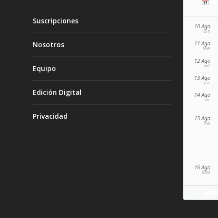
📅 A
Suscripciones
10 Ago
LUN
11 Ago
Nosotros
MAR
12 Ago
MIÉ
Equipo
13 Ago
JUE
Edición Digital
14 Ago
VIE
Privacidad
15 Ago
SÁB
16 Ago
DOM
Wik