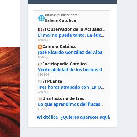
Últimas publicaciones
🌐
Esfera Católica
El Observador de la Actualidad
El mal no puede tanto. La ética del bien posible
08/08/26
Camino Católico
José Ricardo González del Alba, artista sacro: «Yo oro, hablo con Dios, le pido al Espíritu Santo su inspiración y siempre pinto rezando el rosario para que sea Él quien actúe a través de mis manos»
08/08/26
Enciclopedia Católica
Verificabilidad de los hechos de la Biblia
08/08/26
El Puente
Tres horas atrapado con 'La Odisea' de Nolan
28/07/26
Una historia de tres
Lo que aprendimos del fracaso al emprender
25/11/23
Wikitólica
¿Quieres aparecer aquí?
·