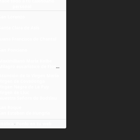
ñade todo a tu calendario
personal
San Lorenzo
Santa Clara de Asís
Juana Francisca de Chantal
San Ponciano
Maximiliano María Kolbe
Milagro eucarístico de Florencia
Asunción de la Virgen María
Virgen de Covadonga
Virgen Negra de Le Puy
Virgen de Lluc
Nuestra Señora de Budslau
San Roque
San Esteban de Hungría
itólica
Ponlo en tu web
·