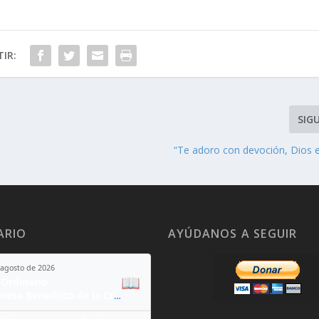
IR:
SIG
“Te adoro con devoción, Dios 
ARIO
AYÚDANOS A SEGUIR
 agosto de 2026
📖
Ordinario
Santa Teresa Benedicta de la Cruz