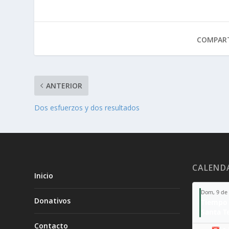
COMPART
ANTERIOR
Dos esfuerzos y dos resultados
CALEND
Inicio
Dom, 9 de
Donativos
Tiempo 
Contacto