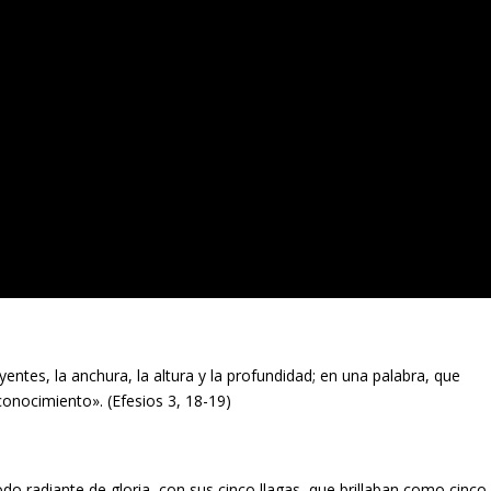
ntes, la anchura, la altura y la profundidad; en una palabra, que
onocimiento». (Efesios 3, 18-19)
do radiante de gloria, con sus cinco llagas, que brillaban como cinco