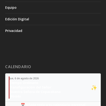
Equipo
Edición Digital
Privacidad
CALENDARIO
Jue, 6 de agosto de 2026
Tiempo Ordinario
✨
Transfiguración del Señor
Nuestra Señora de Copacabana
Moisés
📅 Añade todo a tu calendario personal