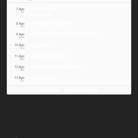
San Cayetano
7 Ago
VIE
San Sixto II
Domingo de Guzmán
8 Ago
SÁB
Santa Teresa Benedicta de la Cruz
9 Ago
DOM
San Lorenzo
10 Ago
LUN
Santa Clara de Asís
11 Ago
MAR
Juana Francisca de Chantal
12 Ago
MIÉ
San Ponciano
13 Ago
JUE
Wikitólica
Ponlo en tu web
·