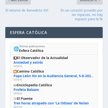
El retorno de Benedicto XVI
En un corazón poseído por
las riquezas, no hay
espacio para la fe
ESFERA CATÓLICA
Últimas publicaciones
🌐
Esfera Católica
El Observador de la Actualidad
Ansiedad y estrés
05/08/26
Camino Católico
Papa León Xiv en la Audiencia General, 5-8-2026: «Dios en el primer puesto; la oración, nuestra primera obligación; la liturgia, la primera fuente de la vida divina que se nos comunica, la primera escuela de nuestra vida espiritual»
05/08/26
Enciclopedia Católica
Profeta Balaam
04/08/26
El Puente
Tres horas atrapado con 'La Odisea' de Nolan
28/07/26