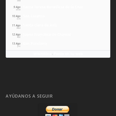
SÁB
Santa Teresa Benedicta de la Cruz
9 Ago
DOM
San Lorenzo
10 Ago
LUN
Santa Clara de Asís
11 Ago
MAR
Juana Francisca de Chantal
12 Ago
MIÉ
San Ponciano
13 Ago
JUE
Wikitólica
Ponlo en tu web
·
AYÚDANOS A SEGUIR