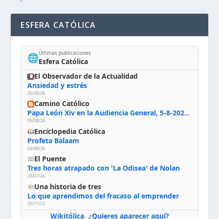
ESFERA CATÓLICA
Últimas publicaciones
🌐
Esfera Católica
El Observador de la Actualidad
Ansiedad y estrés
05/08/26
Camino Católico
Papa León Xiv en la Audiencia General, 5-8-2026: «Dios en el primer puesto; la oración, nuestra primera obligación; la liturgia, la primera fuente de la vida divina que se nos comunica, la primera escuela de nuestra vida espiritual»
05/08/26
Enciclopedia Católica
Profeta Balaam
04/08/26
El Puente
Tres horas atrapado con 'La Odisea' de Nolan
28/07/26
Una historia de tres
Lo que aprendimos del fracaso al emprender
25/11/23
Wikitólica
¿Quieres aparecer aquí?
·