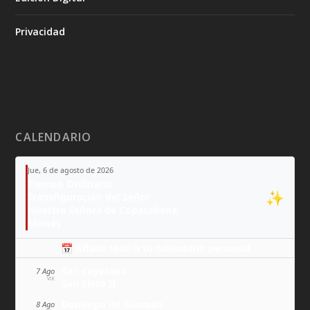
Privacidad
CALENDARIO
Jue, 6 de agosto de 2026
Tiempo Ordinario
✨
Transfiguración del Señor
Nuestra Señora de Copacabana
Moisés
📅 Añade todo a tu calendario personal
San Cayetano
7 Ago
VIE
San Sixto II
Domingo de Guzmán
8 Ago