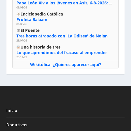
Papa León Xiv a los jóvenes en Asís, 6-8-2026: «De san Francisco aprendan la radicalidad evangélica: no los vuelve ciegos ni violentos, sino sensibles, atentos, siempre en el seguimiento de Jesús, humildes y acogiendo a todos»
06/08/26
Enciclopedia Católica
Profeta Balaam
04/08/26
El Puente
Tres horas atrapado con 'La Odisea' de Nolan
28/07/26
Una historia de tres
Lo que aprendimos del fracaso al emprender
25/11/23
Wikitólica
¿Quieres aparecer aquí?
·
Inicio
Donativos