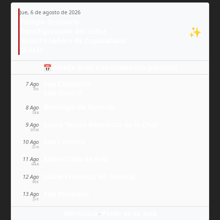
Jue, 6 de agosto de 2026
Tiempo Ordinario
✨
Transfiguración del Señor
Nuestra Señora de Copacabana
Moisés
📅 Añade todo a tu calendario personal
San Cayetano
7 Ago
VIE
San Sixto II
Domingo de Guzmán
8 Ago
SÁB
Santa Teresa Benedicta de la Cruz
9 Ago
DOM
San Lorenzo
10 Ago
LUN
Santa Clara de Asís
11 Ago
MAR
Juana Francisca de Chantal
12 Ago
MIÉ
San Ponciano
13 Ago
JUE
Wikitólica
Ponlo en tu web
·