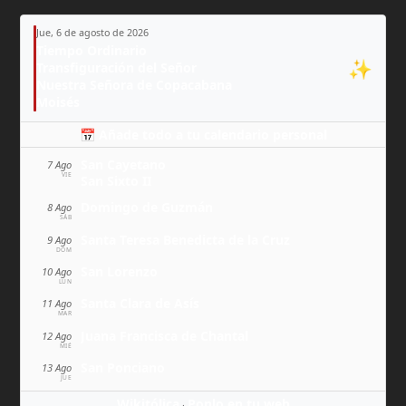
Jue, 6 de agosto de 2026
Tiempo Ordinario
✨
Transfiguración del Señor
Nuestra Señora de Copacabana
Moisés
📅 Añade todo a tu calendario personal
San Cayetano
7 Ago
VIE
San Sixto II
Domingo de Guzmán
8 Ago
SÁB
Santa Teresa Benedicta de la Cruz
9 Ago
DOM
San Lorenzo
10 Ago
LUN
Santa Clara de Asís
11 Ago
MAR
Juana Francisca de Chantal
12 Ago
MIÉ
San Ponciano
13 Ago
JUE
Wikitólica
Ponlo en tu web
·