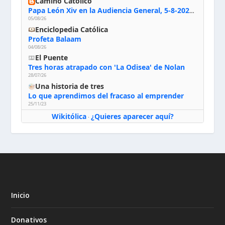
Camino Católico
Papa León Xiv en la Audiencia General, 5-8-2026: «Dios en el primer puesto; la oración, nuestra primera obligación; la liturgia, la primera fuente de la vida divina que se nos comunica, la primera escuela de nuestra vida espiritual»
05/08/26
Enciclopedia Católica
Profeta Balaam
04/08/26
El Puente
Tres horas atrapado con 'La Odisea' de Nolan
28/07/26
Una historia de tres
Lo que aprendimos del fracaso al emprender
25/11/23
Wikitólica
¿Quieres aparecer aquí?
·
Inicio
Donativos