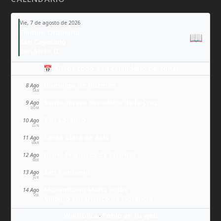
Vie, 7 de agosto de 2026
Tiempo Ordinario
📖
San Cayetano
San Sixto II
📅 Añade todo a tu calendario personal
Domingo de Guzmán
8 Ago
SÁB
Santa Teresa Benedicta de la Cruz
9 Ago
DOM
San Lorenzo
10 Ago
LUN
Santa Clara de Asís
11 Ago
MAR
Juana Francisca de Chantal
12 Ago
MIÉ
San Ponciano
13 Ago
JUE
Maximiliano María Kolbe
14 Ago
VIE
Milagro eucarístico de Florencia
Wikitólica
Ponlo en tu web
·