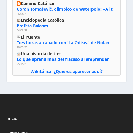
Camino Católico
Goran Tomašević, olímpico de waterpolo: «Al terminar el Camino de Santiago entregué mi vida a Cristo; hablé con Dios y le dije: ‘Estoy listo; estoy a tu servicio. Puedo llevar lo que sea necesario para ti’»
06/08/26
Enciclopedia Católica
Profeta Balaam
04/08/26
El Puente
Tres horas atrapado con 'La Odisea' de Nolan
28/07/26
Una historia de tres
Lo que aprendimos del fracaso al emprender
25/11/23
Wikitólica
¿Quieres aparecer aquí?
·
Inicio
Donativos