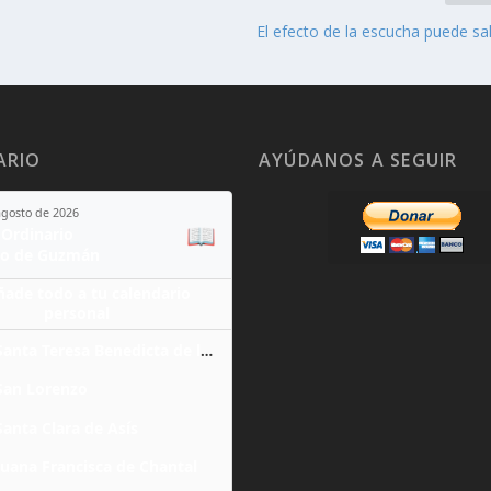
El efecto de la escucha puede sal
ARIO
AYÚDANOS A SEGUIR
agosto de 2026
📖
Ordinario
o de Guzmán
ñade todo a tu calendario
personal
Santa Teresa Benedicta de la Cruz
San Lorenzo
Santa Clara de Asís
Juana Francisca de Chantal