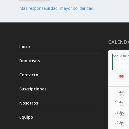
Más responsabilidad, mayor solidaridad
CALEND
Inicio
Sáb, 8 de 
Donativos
Tiempo 
Doming
Contacto
📅 A
Suscripciones
9 Ago
DOM
10 Ago
Nosotros
LUN
11 Ago
MAR
Equipo
12 Ago
MIÉ