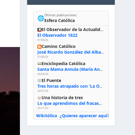
Últimas publicaciones
🌐
Esfera Católica
El Observador de la Actualidad
El Observador 1622
07/08/26
Camino Católico
José Ricardo González del Alba, artista sacro: «Yo oro, hablo con Dios, le pido al Espíritu Santo su inspiración y siempre pinto rezando el rosario para que sea Él quien actúe a través de mis manos»
07/08/26
Enciclopedia Católica
Santa Mama Antula (María Antonia de Paz y Figueroa)
06/08/26
El Puente
Tres horas atrapado con 'La Odisea' de Nolan
28/07/26
Una historia de tres
Lo que aprendimos del fracaso al emprender
25/11/23
Wikitólica
¿Quieres aparecer aquí?
·