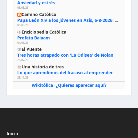
Ansiedad y estrés
05/08/26
Camino Católico
Papa León Xiv a los jóvenes en Asís, 6-8-2026: «De san Francisco aprendan la radicalidad evangélica: no los vuelve ciegos ni violentos, sino sensibles, atentos, siempre en el seguimiento de Jesús, humildes y acogiendo a todos»
06/08/26
Enciclopedia Católica
Profeta Balaam
04/08/26
El Puente
Tres horas atrapado con 'La Odisea' de Nolan
28/07/26
Una historia de tres
Lo que aprendimos del fracaso al emprender
25/11/23
Wikitólica
¿Quieres aparecer aquí?
·
Inicio