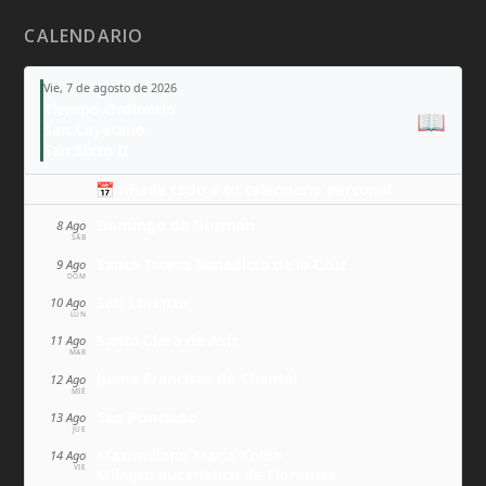
CALENDARIO
Vie, 7 de agosto de 2026
Tiempo Ordinario
📖
San Cayetano
San Sixto II
📅 Añade todo a tu calendario personal
Domingo de Guzmán
8 Ago
SÁB
Santa Teresa Benedicta de la Cruz
9 Ago
DOM
San Lorenzo
10 Ago
LUN
Santa Clara de Asís
11 Ago
MAR
Juana Francisca de Chantal
12 Ago
MIÉ
San Ponciano
13 Ago
JUE
Maximiliano María Kolbe
14 Ago
VIE
Milagro eucarístico de Florencia