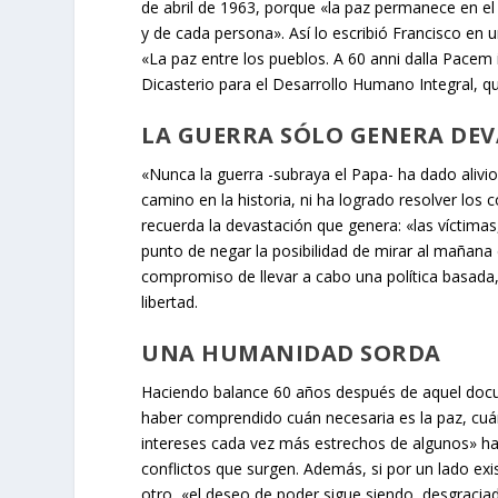
de abril de 1963, porque «la paz permanece en el
y de cada persona». Así lo escribió Francisco en u
«La paz entre los pueblos. A 60 anni dalla Pacem 
Dicasterio para el Desarrollo Humano Integral, 
LA GUERRA SÓLO GENERA DE
«Nunca la guerra -subraya el Papa- ha dado alivi
camino en la historia, ni ha logrado resolver los 
recuerda la devastación que genera: «las víctimas,
punto de negar la posibilidad de mirar al mañana 
compromiso de llevar a cabo una política basada, c
libertad.
UNA HUMANIDAD SORDA
Haciendo balance 60 años después de aquel docu
haber comprendido cuán necesaria es la paz, cuá
intereses cada vez más estrechos de algunos» ha
conflictos que surgen. Además, si por un lado exis
otro, «el deseo de poder sigue siendo, desgraciad