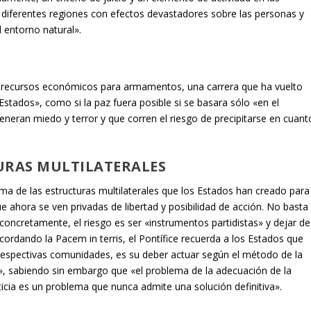
n diferentes regiones con efectos devastadores sobre las personas y
l entorno natural».
S
s recursos económicos para armamentos, una carrera que ha vuelto
Estados», como si la paz fuera posible si se basara sólo «en el
eneran miedo y terror y que corren el riesgo de precipitarse en cuant
URAS MULTILATERALES
a de las estructuras multilaterales que los Estados han creado para
ue ahora se ven privadas de libertad y posibilidad de acción. No basta
concretamente, el riesgo es ser «instrumentos partidistas» y dejar de
ordando la Pacem in terris, el Pontífice recuerda a los Estados que
 respectivas comunidades, es su deber actuar según el método de la
cia», sabiendo sin embargo que «el problema de la adecuación de la
usticia es un problema que nunca admite una solución definitiva».