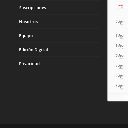
📅 A
Suscripciones
Nosotros
7 Ago
VIE
Equipo
8 Ago
SÁB
9 Ago
Edición Digital
DOM
10 Ago
LUN
Privacidad
11 Ago
MAR
12 Ago
MIÉ
13 Ago
JUE
Wik