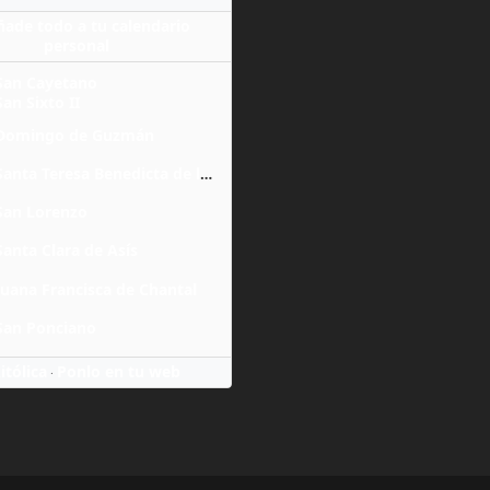
ñade todo a tu calendario
personal
San Cayetano
San Sixto II
Domingo de Guzmán
Santa Teresa Benedicta de la Cruz
San Lorenzo
Santa Clara de Asís
Juana Francisca de Chantal
San Ponciano
itólica
Ponlo en tu web
·