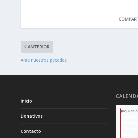
COMPART
ANTERIOR
Ante nuestros pecados
CALEND
Inicio
Jue, 6 de 
Donativos
Tiempo 
Transfi
Nuestra
Contacto
Moisés