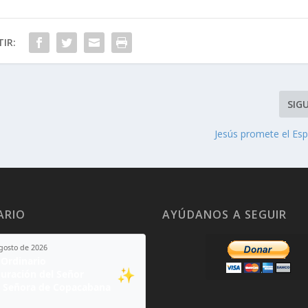
IR:
SIG
Jesús promete el Esp
ARIO
AYÚDANOS A SEGUIR
agosto de 2026
Ordinario
✨
guración del Señor
 Señora de Copacabana