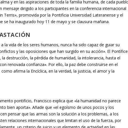
 alma y en las aspiraciones de toda la familia humana, de cada puebl
n mensaje dirigido a los participantes en la conferencia internacional
in Terris», promovida por la Pontificia Universidad Lateranense y el
que se ha inaugurado hoy 11 de mayo y se clausura mañana.
VASTACIÓN
o a la vida de los seres humanos, nunca ha sido capaz de guiar su
conflictos y las oposiciones que han surgido en su acción». El Pontífice
 la destrucción, la pérdida de humanidad, la intolerancia, hasta el
con renovada confianza». Por ello, la paz debe construirse en el
omo afirma la Encíclica, en la verdad, la justicia, el amor y la
mento pontificio, Francisco explica que «la humanidad no parece
nto bien aporta». Añade que «el egoísmo de unos pocos y los
cen pensar que las armas son la solución a los problemas, a los
ten relaciones internacionales que limitan el uso de la fuerza, por
amente, un criterio de juicio y un elemento de actividad en las