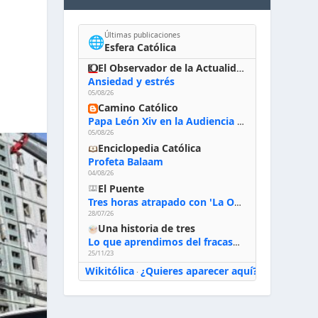
S
Últimas publicaciones
🌐
Esfera Católica
El Observador de la Actualidad
Ansiedad y estrés
05/08/26
Camino Católico
Papa León Xiv en la Audiencia General, 5-8-2026: «Dios en el primer puesto; la oración, nuestra primera obligación; la liturgia, la primera fuente de la vida divina que se nos comunica, la primera escuela de nuestra vida espiritual»
05/08/26
Enciclopedia Católica
Profeta Balaam
04/08/26
El Puente
Tres horas atrapado con 'La Odisea' de Nolan
28/07/26
Una historia de tres
Lo que aprendimos del fracaso al emprender
25/11/23
Wikitólica
¿Quieres aparecer aquí?
·