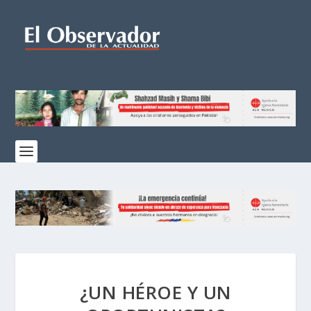
¿UN HÉROE Y UN