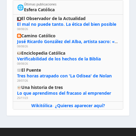
Últimas publicaciones
🌐
Esfera Católica
El Observador de la Actualidad
El mal no puede tanto. La ética del bien posible
08/08/26
Camino Católico
José Ricardo González del Alba, artista sacro: «Yo oro, hablo con Dios, le pido al Espíritu Santo su inspiración y siempre pinto rezando el rosario para que sea Él quien actúe a través de mis manos»
08/08/26
Enciclopedia Católica
Verificabilidad de los hechos de la Biblia
08/08/26
El Puente
Tres horas atrapado con 'La Odisea' de Nolan
28/07/26
Una historia de tres
Lo que aprendimos del fracaso al emprender
25/11/23
Wikitólica
¿Quieres aparecer aquí?
·