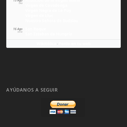
Asunción de la Virgen María
15 Ago
SÁB
Virgen de Covadonga
Virgen Negra de Le Puy
Virgen de Lluc
Nuestra Señora de Budslau
San Roque
16 Ago
DOM
San Esteban de Hungría
Wikitólica
Ponlo en tu web
·
AYÚDANOS A SEGUIR