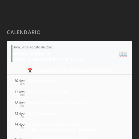
CALENDARIO
Dom, 9 de agosto de 2026
📖
Tiempo Ordinario
Santa Teresa Benedicta de la Cruz
📅 Añade todo a tu calendario personal
San Lorenzo
10 Ago
LUN
Santa Clara de Asís
11 Ago
MAR
Juana Francisca de Chantal
12 Ago
MIÉ
San Ponciano
13 Ago
JUE
Maximiliano María Kolbe
14 Ago
VIE
Milagro eucarístico de Florencia