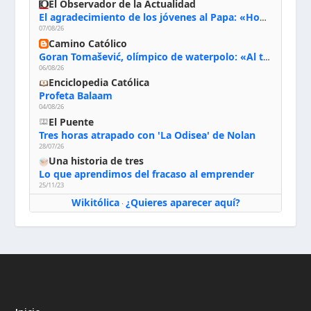
El Observador de la Actualidad
El agradecimiento de los jóvenes al Papa: «Hoy nos sentimos Iglesia»
07/08/26
Camino Católico
Goran Tomašević, olímpico de waterpolo: «Al terminar el Camino de Santiago entregué mi vida a Cristo; hablé con Dios y le dije: ‘Estoy listo; estoy a tu servicio. Puedo llevar lo que sea necesario para ti’»
06/08/26
Enciclopedia Católica
Profeta Balaam
04/08/26
El Puente
Tres horas atrapado con 'La Odisea' de Nolan
28/07/26
Una historia de tres
Lo que aprendimos del fracaso al emprender
25/11/23
Wikitólica
¿Quieres aparecer aquí?
·