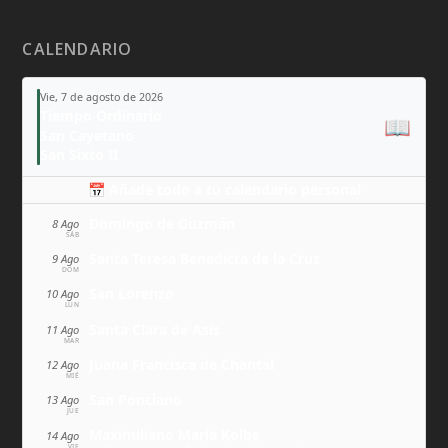
CALENDARIO
Vie, 7 de agosto de 2026
Tiempo Ordinario
📖
San Cayetano
San Sixto II
📅 Añade todo a tu calendario personal
Domingo de Guzmán
8 Ago
SÁB
Santa Teresa Benedicta de la Cruz
9 Ago
DOM
San Lorenzo
10 Ago
LUN
Santa Clara de Asís
11 Ago
MAR
Juana Francisca de Chantal
12 Ago
MIÉ
San Ponciano
13 Ago
JUE
Maximiliano María Kolbe
14 Ago
VIE