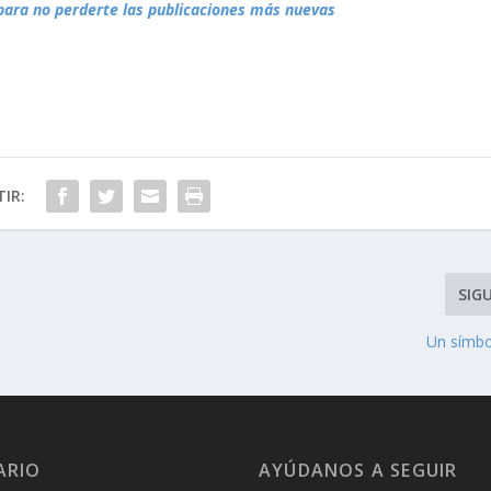
para no perderte las publicaciones más nuevas
IR:
SIG
Un símbo
ARIO
AYÚDANOS A SEGUIR