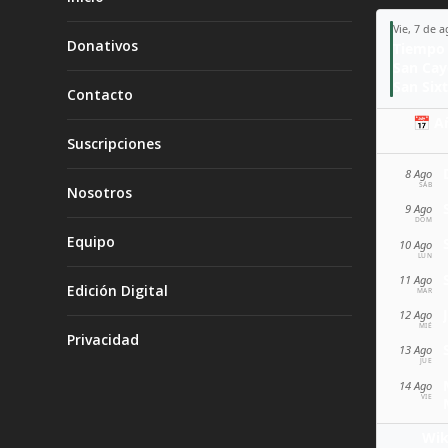
Vie, 7 de 
Donativos
Tiempo 
San Ca
San Sixt
Contacto
📅 A
Suscripciones
8 Ago
SÁB
Nosotros
9 Ago
DOM
Equipo
10 Ago
LUN
11 Ago
Edición Digital
MAR
12 Ago
MIÉ
Privacidad
13 Ago
JUE
14 Ago
VIE
Wik