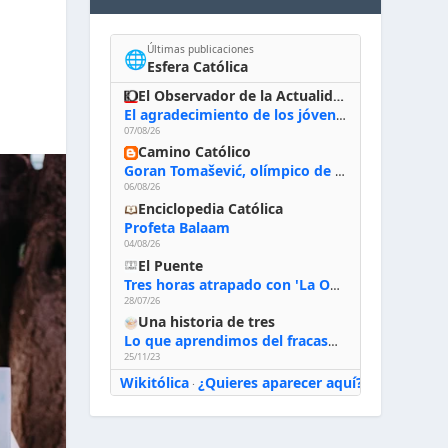
Últimas publicaciones
🌐
Esfera Católica
El Observador de la Actualidad
El agradecimiento de los jóvenes al Papa: «Hoy nos sentimos Iglesia»
07/08/26
Camino Católico
Goran Tomašević, olímpico de waterpolo: «Al terminar el Camino de Santiago entregué mi vida a Cristo; hablé con Dios y le dije: ‘Estoy listo; estoy a tu servicio. Puedo llevar lo que sea necesario para ti’»
06/08/26
Enciclopedia Católica
Profeta Balaam
04/08/26
El Puente
Tres horas atrapado con 'La Odisea' de Nolan
28/07/26
Una historia de tres
Lo que aprendimos del fracaso al emprender
25/11/23
Wikitólica
¿Quieres aparecer aquí?
·