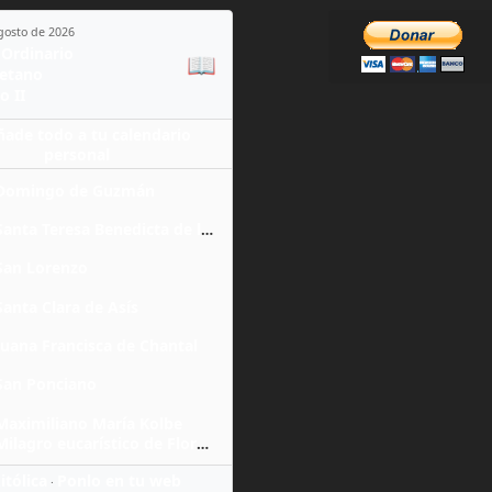
agosto de 2026
Ordinario
📖
yetano
o II
ñade todo a tu calendario
personal
Domingo de Guzmán
Santa Teresa Benedicta de la Cruz
San Lorenzo
Santa Clara de Asís
Juana Francisca de Chantal
San Ponciano
Maximiliano María Kolbe
Milagro eucarístico de Florencia
itólica
Ponlo en tu web
·