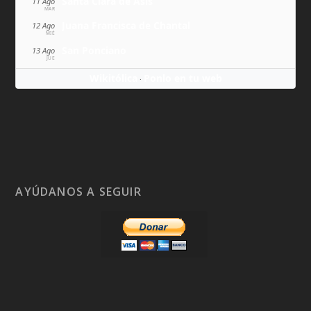
Santa Clara de Asís
11 Ago
MAR
Juana Francisca de Chantal
12 Ago
MIÉ
San Ponciano
13 Ago
JUE
Wikitólica
Ponlo en tu web
·
AYÚDANOS A SEGUIR