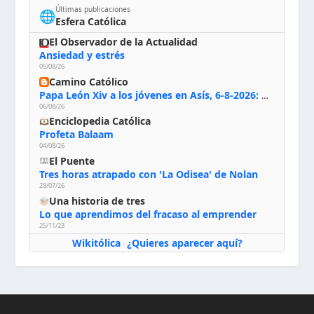
Últimas publicaciones
🌐
Esfera Católica
El Observador de la Actualidad
Ansiedad y estrés
05/08/26
Camino Católico
Papa León Xiv a los jóvenes en Asís, 6-8-2026: «De san Francisco aprendan la radicalidad evangélica: no los vuelve ciegos ni violentos, sino sensibles, atentos, siempre en el seguimiento de Jesús, humildes y acogiendo a todos»
06/08/26
Enciclopedia Católica
Profeta Balaam
04/08/26
El Puente
Tres horas atrapado con 'La Odisea' de Nolan
28/07/26
Una historia de tres
Lo que aprendimos del fracaso al emprender
25/11/23
Wikitólica
¿Quieres aparecer aquí?
·