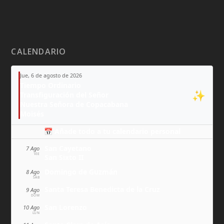
CALENDARIO
Jue, 6 de agosto de 2026
Tiempo Ordinario
✨
Transfiguración del Señor
Nuestra Señora de Copacabana
Moisés
📅 Añade todo a tu calendario personal
San Cayetano
7 Ago
VIE
San Sixto II
Domingo de Guzmán
8 Ago
SÁB
Santa Teresa Benedicta de la Cruz
9 Ago
DOM
San Lorenzo
10 Ago
LUN