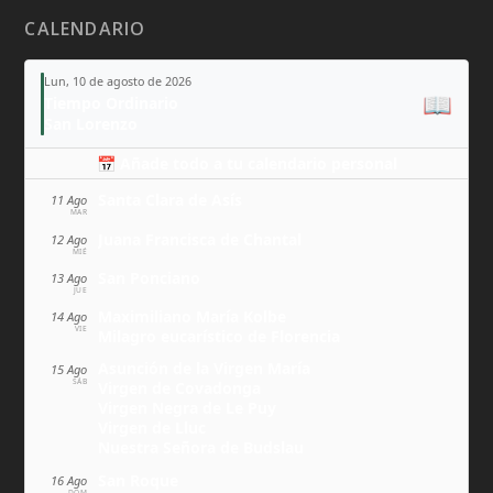
CALENDARIO
Lun, 10 de agosto de 2026
📖
Tiempo Ordinario
San Lorenzo
📅 Añade todo a tu calendario personal
Santa Clara de Asís
11 Ago
MAR
Juana Francisca de Chantal
12 Ago
MIÉ
San Ponciano
13 Ago
JUE
Maximiliano María Kolbe
14 Ago
VIE
Milagro eucarístico de Florencia
Asunción de la Virgen María
15 Ago
SÁB
Virgen de Covadonga
Virgen Negra de Le Puy
Virgen de Lluc
Nuestra Señora de Budslau
San Roque
16 Ago
DOM