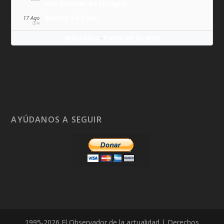
San Esteban de Hungría
Beatriz de Silva
17 Ago
LUN
Wikitólica
Ponlo en tu web
·
AYÚDANOS A SEGUIR
1995-2026 El Observador de la actualidad | Derechos