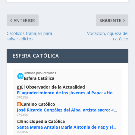
ANTERIOR
SIGUIENTE
Católicos trabajan para
Vocación, riqueza del
salvar adictos
católico
ESFERA CATÓLICA
Últimas publicaciones
🌐
Esfera Católica
El Observador de la Actualidad
El agradecimiento de los jóvenes al Papa: «Hoy nos sentimos Iglesia»
07/08/26
Camino Católico
José Ricardo González del Alba, artista sacro: «Yo oro, hablo con Dios, le pido al Espíritu Santo su inspiración y siempre pinto rezando el rosario para que sea Él quien actúe a través de mis manos»
07/08/26
Enciclopedia Católica
Santa Mama Antula (María Antonia de Paz y Figueroa)
06/08/26