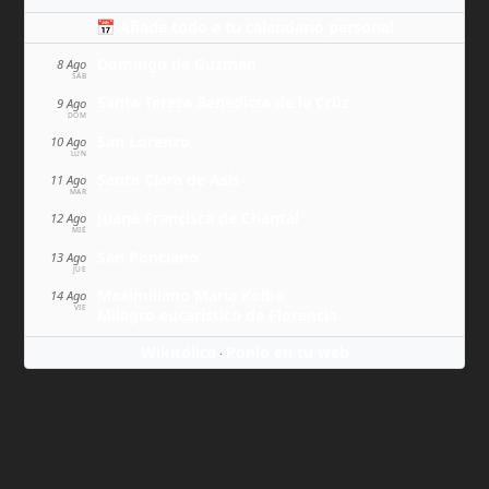
📅 Añade todo a tu calendario personal
Domingo de Guzmán
8 Ago
SÁB
Santa Teresa Benedicta de la Cruz
9 Ago
DOM
San Lorenzo
10 Ago
LUN
Santa Clara de Asís
11 Ago
MAR
Juana Francisca de Chantal
12 Ago
MIÉ
San Ponciano
13 Ago
JUE
Maximiliano María Kolbe
14 Ago
VIE
Milagro eucarístico de Florencia
Wikitólica
Ponlo en tu web
·