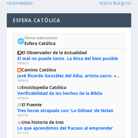
racionalidad»
textos litúrgicos
ESFERA CATÓLICA
Últimas publicaciones
🌐
Esfera Católica
El Observador de la Actualidad
El mal no puede tanto. La ética del bien posible
08/08/26
Camino Católico
José Ricardo González del Alba, artista sacro: «Yo oro, hablo con Dios, le pido al Espíritu Santo su inspiración y siempre pinto rezando el rosario para que sea Él quien actúe a través de mis manos»
08/08/26
Enciclopedia Católica
Verificabilidad de los hechos de la Biblia
08/08/26
El Puente
Tres horas atrapado con 'La Odisea' de Nolan
28/07/26
Una historia de tres
Lo que aprendimos del fracaso al emprender
25/11/23