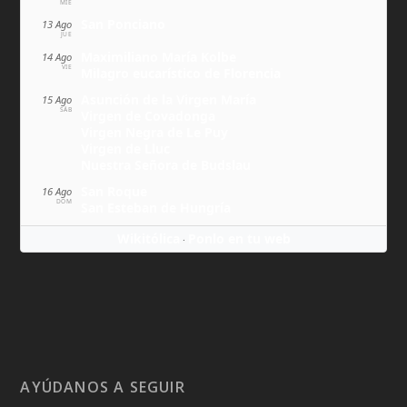
MIÉ
San Ponciano
13 Ago
JUE
Maximiliano María Kolbe
14 Ago
VIE
Milagro eucarístico de Florencia
Asunción de la Virgen María
15 Ago
SÁB
Virgen de Covadonga
Virgen Negra de Le Puy
Virgen de Lluc
Nuestra Señora de Budslau
San Roque
16 Ago
DOM
San Esteban de Hungría
Wikitólica
Ponlo en tu web
·
AYÚDANOS A SEGUIR