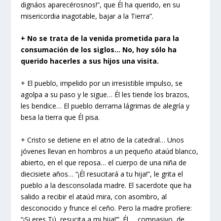
dignáos aparecérosnos!”, que Él ha querido, en su
misericordia inagotable, bajar a la Tierra”.
+ No se trata de la venida prometida para la
consumación de los siglos… No, hoy sólo ha
querido hacerles a sus hijos una visita.
+ El pueblo, impelido por un irresistible impulso, se
agolpa a su paso y le sigue… Él les tiende los brazos,
les bendice… El pueblo derrama lágrimas de alegría y
besa la tierra que Él pisa.
+ Cristo se detiene en el atrio de la catedral… Unos
jóvenes llevan en hombros a un pequeño ataúd blanco,
abierto, en el que reposa… el cuerpo de una niña de
diecisiete años… “¡Él resucitará a tu hija!”, le grita el
pueblo a la desconsolada madre. El sacerdote que ha
salido a recibir el ataúd mira, con asombro, al
desconocido y frunce el ceño. Pero la madre profiere:
“¡Si eres Tú, resucita a mi hija!’”. Él…, compasivo, de