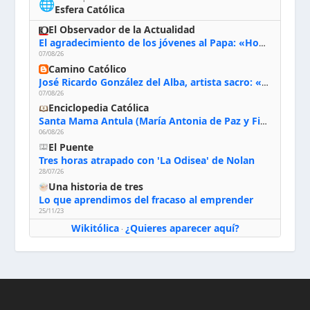
🌐
Esfera Católica
El Observador de la Actualidad
El agradecimiento de los jóvenes al Papa: «Hoy nos sentimos Iglesia»
07/08/26
Camino Católico
José Ricardo González del Alba, artista sacro: «Yo oro, hablo con Dios, le pido al Espíritu Santo su inspiración y siempre pinto rezando el rosario para que sea Él quien actúe a través de mis manos»
07/08/26
Enciclopedia Católica
Santa Mama Antula (María Antonia de Paz y Figueroa)
06/08/26
El Puente
Tres horas atrapado con 'La Odisea' de Nolan
28/07/26
Una historia de tres
Lo que aprendimos del fracaso al emprender
25/11/23
Wikitólica
¿Quieres aparecer aquí?
·