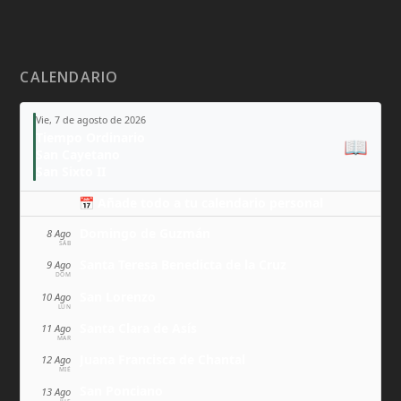
CALENDARIO
Vie, 7 de agosto de 2026
Tiempo Ordinario
📖
San Cayetano
San Sixto II
📅 Añade todo a tu calendario personal
Domingo de Guzmán
8 Ago
SÁB
Santa Teresa Benedicta de la Cruz
9 Ago
DOM
San Lorenzo
10 Ago
LUN
Santa Clara de Asís
11 Ago
MAR
Juana Francisca de Chantal
12 Ago
MIÉ
San Ponciano
13 Ago