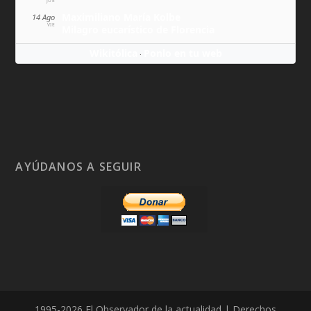
JUE
Maximiliano María Kolbe
14 Ago
VIE
Milagro eucarístico de Florencia
Wikitólica
Ponlo en tu web
·
AYÚDANOS A SEGUIR
1995-2026 El Observador de la actualidad | Derechos