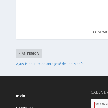
COMPART
ANTERIOR
Agustín de Iturbide ante José de San Martín
CALEND
Inicio
Jue, 6 de 
Donativos