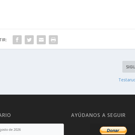
IR:
SIG
Testarud
ARIO
AYÚDANOS A SEGUIR
agosto de 2026