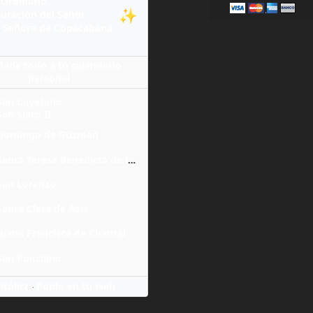
Ordinario
✨
guración del Señor
 Señora de Copacabana
ñade todo a tu calendario
personal
San Cayetano
San Sixto II
Domingo de Guzmán
Santa Teresa Benedicta de la Cruz
San Lorenzo
Santa Clara de Asís
Juana Francisca de Chantal
San Ponciano
itólica
Ponlo en tu web
·