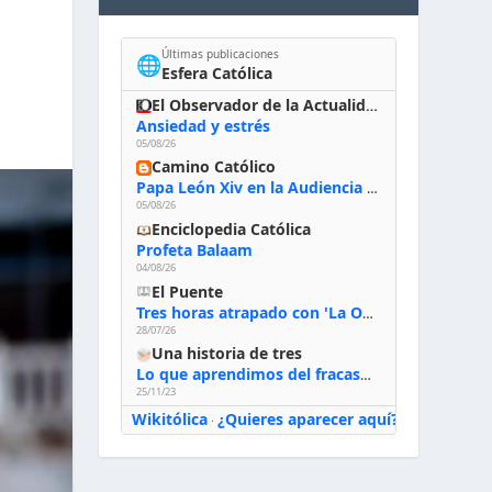
Últimas publicaciones
🌐
Esfera Católica
El Observador de la Actualidad
Ansiedad y estrés
05/08/26
Camino Católico
Papa León Xiv en la Audiencia General, 5-8-2026: «Dios en el primer puesto; la oración, nuestra primera obligación; la liturgia, la primera fuente de la vida divina que se nos comunica, la primera escuela de nuestra vida espiritual»
05/08/26
Enciclopedia Católica
Profeta Balaam
04/08/26
El Puente
Tres horas atrapado con 'La Odisea' de Nolan
28/07/26
Una historia de tres
Lo que aprendimos del fracaso al emprender
25/11/23
Wikitólica
¿Quieres aparecer aquí?
·