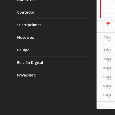
Tiempo 
Transfi
Nuestra
Contacto
Moisés
📅 A
Suscripciones
Nosotros
7 Ago
VIE
Equipo
8 Ago
SÁB
9 Ago
Edición Digital
DOM
10 Ago
LUN
Privacidad
11 Ago
MAR
12 Ago
MIÉ
13 Ago
JUE
Wik