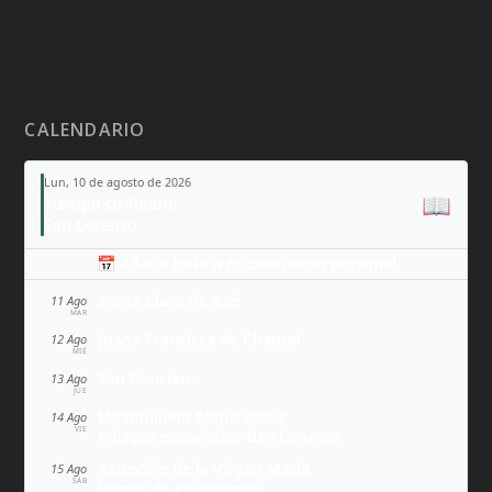
CALENDARIO
Lun, 10 de agosto de 2026
📖
Tiempo Ordinario
San Lorenzo
📅 Añade todo a tu calendario personal
Santa Clara de Asís
11 Ago
MAR
Juana Francisca de Chantal
12 Ago
MIÉ
San Ponciano
13 Ago
JUE
Maximiliano María Kolbe
14 Ago
VIE
Milagro eucarístico de Florencia
Asunción de la Virgen María
15 Ago
SÁB
Virgen de Covadonga