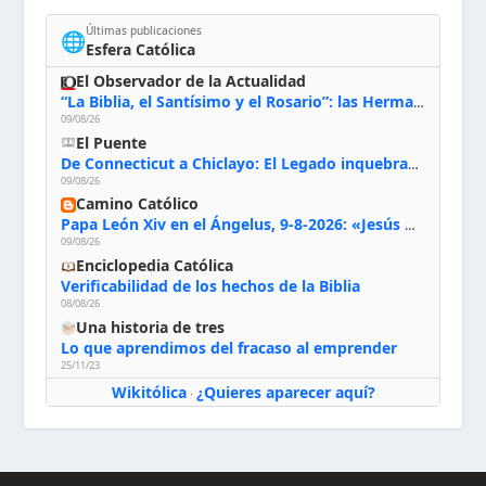
Últimas publicaciones
🌐
Esfera Católica
El Observador de la Actualidad
“La Biblia, el Santísimo y el Rosario”: las Hermanas de Belén, evacuadas por el incendio de Huelva, España
09/08/26
El Puente
De Connecticut a Chiclayo: El Legado inquebrantable de Monseñor Juan Tomis Stack
09/08/26
Camino Católico
Papa León Xiv en el Ángelus, 9-8-2026: «Jesús no nos abandona y si lo acogemos con humildad con la oración, los sacramentos y la escucha de su Palabra, en Él encontraremos paz, luz y fuerza para nuestro camino»
09/08/26
Enciclopedia Católica
Verificabilidad de los hechos de la Biblia
08/08/26
Una historia de tres
Lo que aprendimos del fracaso al emprender
25/11/23
Wikitólica
¿Quieres aparecer aquí?
·