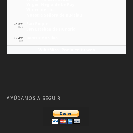
Virgen Negra de Le Puy
Virgen de Lluc
Nuestra Señora de Budslau
San Roque
16 Ago
DOM
San Esteban de Hungría
Beatriz de Silva
17 Ago
LUN
Wikitólica
Ponlo en tu web
·
AYÚDANOS A SEGUIR