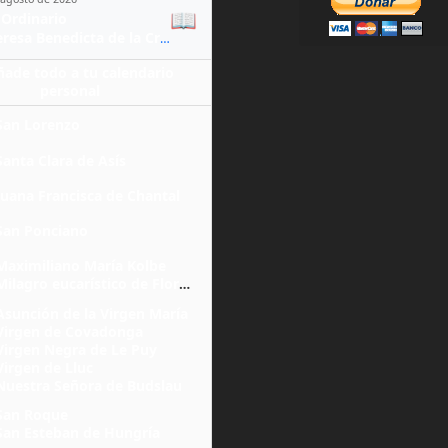
📖
Ordinario
Santa Teresa Benedicta de la Cruz
ñade todo a tu calendario
personal
San Lorenzo
Santa Clara de Asís
Juana Francisca de Chantal
San Ponciano
Maximiliano María Kolbe
Milagro eucarístico de Florencia
Asunción de la Virgen María
Virgen de Covadonga
Virgen Negra de Le Puy
Virgen de Lluc
Nuestra Señora de Budslau
San Roque
San Esteban de Hungría