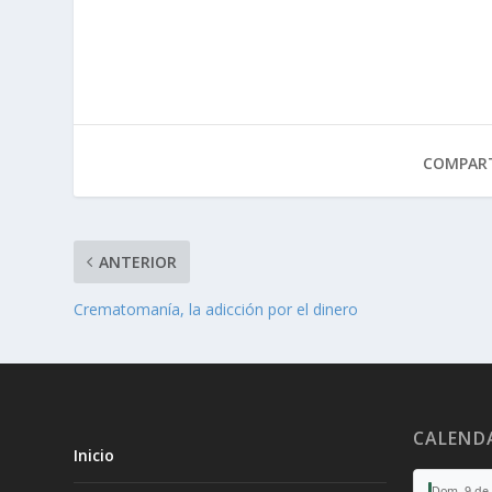
COMPART
ANTERIOR
Crematomanía, la adicción por el dinero
CALEND
Inicio
Dom, 9 de