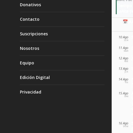
Donativos
Tiempo 
Contacto
📅 A
Suscripciones
10 Ago
LUN
11 Ago
Nosotros
MAR
12 Ago
MIÉ
Equipo
13 Ago
JUE
Edición Digital
14 Ago
VIE
Privacidad
15 Ago
SÁB
16 Ago
DOM