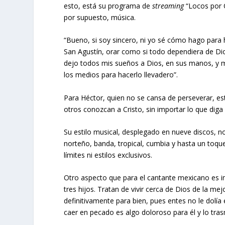
esto, está su programa de
streaming
“Locos por C
por supuesto, música.
“Bueno, si soy sincero, ni yo sé cómo hago para
San Agustín, orar como si todo dependiera de Dio
dejo todos mis sueños a Dios, en sus manos, y m
los medios para hacerlo llevadero”.
Para Héctor, quien no se cansa de perseverar, est
otros conozcan a Cristo, sin importar lo que diga 
Su estilo musical, desplegado en nueve discos, no 
norteño, banda, tropical, cumbia y hasta un toqu
límites ni estilos exclusivos.
Otro aspecto que para el cantante mexicano es i
tres hijos. Tratan de vivir cerca de Dios de la m
definitivamente para bien, pues entes no le dolía
caer en pecado es algo doloroso para él y lo tras