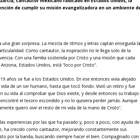
García, cantautor mexicano radicado en Estados Unidos, la
tención de cumplir su misión evangelizadora en un ambiente d
a una gran sorpresa. La mezcla de ritmos y letras captan enseguida l
rticularidad. Como cantautor, la inspiración no le llega solo de la
vencia. Con una familia sostenida por Cristo y una misión que cada
Arizona, Estados Unidos, está “loco por Cristo”.
 19 años se fue a los Estados Unidos. En ese entonces vivía alejado
 vida de un ser humano, hasta que tocó fondo. Vivió un retiro y fue
en su vida al comprobar que Dios existe, y desde entonces su trabajo
e encontré el tesoro escondido y no lo quisiera perder jamás. Aunque
ente quiero vivir el resto de mi vida de la mano de Cristo”.
las experiencias por las que ha pasado y, poco a poco, con ayuda de
fe, ha crecido como cantautor, mejorando constantemente sus
usto por la banda, buscando siempre hacer el bien. Compaginado con