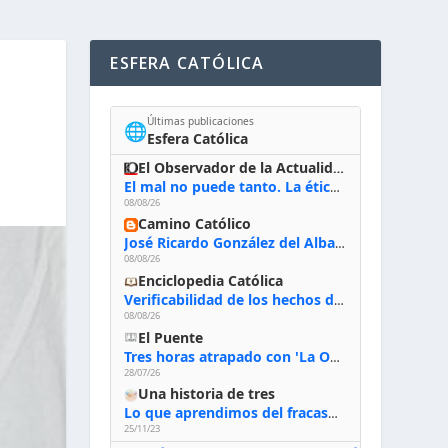
ESFERA CATÓLICA
Últimas publicaciones
🌐
Esfera Católica
El Observador de la Actualidad
El mal no puede tanto. La ética del bien posible
08/08/26
Camino Católico
José Ricardo González del Alba, artista sacro: «Yo oro, hablo con Dios, le pido al Espíritu Santo su inspiración y siempre pinto rezando el rosario para que sea Él quien actúe a través de mis manos»
08/08/26
Enciclopedia Católica
Verificabilidad de los hechos de la Biblia
08/08/26
El Puente
Tres horas atrapado con 'La Odisea' de Nolan
28/07/26
Una historia de tres
Lo que aprendimos del fracaso al emprender
25/11/23