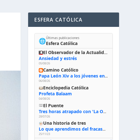
ESFERA CATÓLICA
Últimas publicaciones
🌐
Esfera Católica
El Observador de la Actualidad
Ansiedad y estrés
05/08/26
Camino Católico
Papa León Xiv a los jóvenes en Asís, 6-8-2026: «De san Francisco aprendan la radicalidad evangélica: no los vuelve ciegos ni violentos, sino sensibles, atentos, siempre en el seguimiento de Jesús, humildes y acogiendo a todos»
06/08/26
Enciclopedia Católica
Profeta Balaam
04/08/26
El Puente
Tres horas atrapado con 'La Odisea' de Nolan
28/07/26
Una historia de tres
Lo que aprendimos del fracaso al emprender
25/11/23