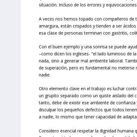
situación. Incluso de los errores y equivocacione
A veces nos hemos topado con compañeros de tra
amargura, están crispados y tienden a ser ácido
esa clase de personas terminan con gastritis, colit
Con el buen ejemplo y una sonrisa se puede ayuda
–como dicen los ingleses- “el lado luminoso de la
nada, sino a generar mal ambiente laboral. Tambi
de superación, pero es fundamental no meterse mu
nadie.
Otro elemento clave en el trabajo es luchar contr
un grupito separado como un quiste aislado del 
tanto, debe de existir ese ambiente de confianza
disculpar los pequeños defectos que todos tenemo
a nadie, lo mismo que tener capacidad de adaptar
Considero esencial respetar la dignidad humana que