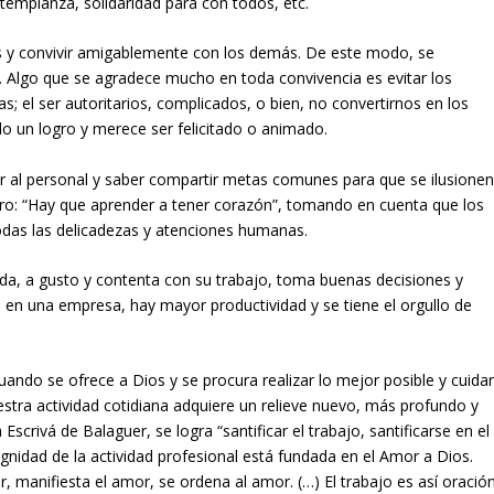
emplanza, solidaridad para con todos, etc.
tos y convivir amigablemente con los demás. De este modo, se
 Algo que se agradece mucho en toda convivencia es evitar los
as; el ser autoritarios, complicados, o bien, no convertirnos en los
do un logro y merece ser felicitado o animado.
var al personal y saber compartir metas comunes para que se ilusione
: “Hay que aprender a tener corazón”, tomando en cuenta que los
das las delicadezas y atenciones humanas.
ada, a gusto y contenta con su trabajo, toma buenas decisiones y
 en una empresa, hay mayor productividad y se tiene el orgullo de
uando se ofrece a Dios y se procura realizar lo mejor posible y cuida
stra actividad cotidiana adquiere un relieve nuevo, más profundo y
scrivá de Balaguer, se logra “santificar el trabajo, santificarse en el
dignidad de la actividad profesional está fundada en el Amor a Dios.
, manifiesta el amor, se ordena al amor. (…) El trabajo es así oración