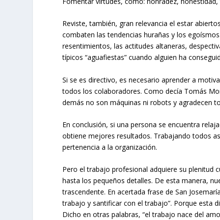
Fomentar virtudes, como: honradez, honestidad, t
Reviste, también, gran relevancia el estar abier
combaten las tendencias hurañas y los egoísmos.
resentimientos, las actitudes altaneras, despectiv
típicos “aguafiestas” cuando alguien ha consegui
Si se es directivo, es necesario aprender a moti
todos los colaboradores. Como decía Tomás Moro
demás no son máquinas ni robots y agradecen to
En conclusión, si una persona se encuentra relaj
obtiene mejores resultados. Trabajando todos as
pertenencia a la organización.
Pero el trabajo profesional adquiere su plenitud c
hasta los pequeños detalles. De esta manera, nue
trascendente. En acertada frase de San Josemaría E
trabajo y santificar con el trabajo”. Porque esta 
Dicho en otras palabras, “el trabajo nace del amor