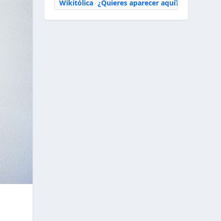
Wikitólica
¿Quieres aparecer aquí?
·