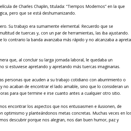
ícula de Charles Chaplin, titulada: “Tiempos Modernos” en la que
ógica, pero que se está deshumanizando.
rero. Su trabajo era sumamente elemental. Recuerdo que se
ultitud de tuercas y, con un par de herramientas, las iba ajustando.
de lo contrario la banda avanzaba más rápido y no alcanzaba a apreta
nera que, al concluir su larga jornada laboral, le quedaba un
o si estuviese apretando y apretando más tuercas imaginarias.
s personas que acuden a su trabajo cotidiano con aburrimiento o
 y no acaban de encontrar el lado amable, sino que lo consideran un
ras para que termine e irse cuanto antes a cualquier otro sitio.
os encontrar los aspectos que nos entusiasmen e ilusionen, de
on optimismo y planteándonos metas concretas. Muchas veces en lo
mos descubrir porque nos alegran, nos dan buen humor, paz y