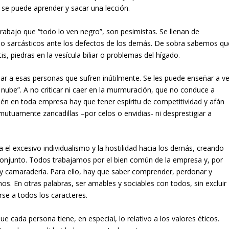
s se puede aprender y sacar una lección.
bajo que “todo lo ven negro”, son pesimistas. Se llenan de
s o sarcásticos ante los defectos de los demás. De sobra sabemos qu
is, piedras en la vesícula biliar o problemas del hígado.
r a esas personas que sufren inútilmente. Se les puede enseñar a ve
 nube”. A no criticar ni caer en la murmuración, que no conduce a
én en toda empresa hay que tener espíritu de competitividad y afán
tuamente zancadillas –por celos o envidias- ni desprestigiar a
a el excesivo individualismo y la hostilidad hacia los demás, creando
conjunto. Todos trabajamos por el bien común de la empresa y, por
 y camaradería. Para ello, hay que saber comprender, perdonar y
s. En otras palabras, ser amables y sociables con todos, sin excluir
se a todos los caracteres.
 cada persona tiene, en especial, lo relativo a los valores éticos.