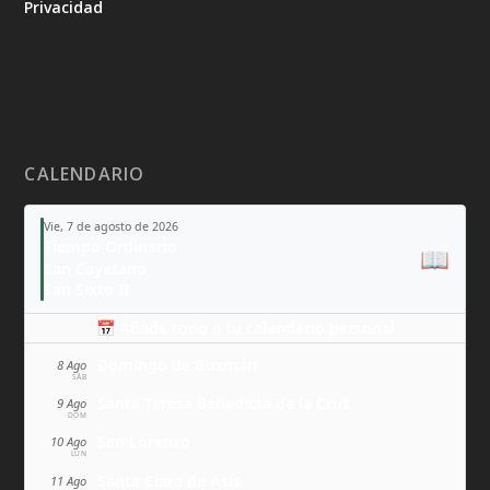
Privacidad
CALENDARIO
Vie, 7 de agosto de 2026
Tiempo Ordinario
📖
San Cayetano
San Sixto II
📅 Añade todo a tu calendario personal
Domingo de Guzmán
8 Ago
SÁB
Santa Teresa Benedicta de la Cruz
9 Ago
DOM
San Lorenzo
10 Ago
LUN
Santa Clara de Asís
11 Ago