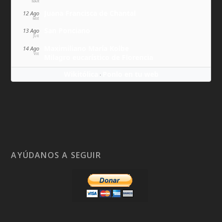
MAR
Juana Francisca de Chantal
12 Ago
MIÉ
San Ponciano
13 Ago
JUE
Maximiliano María Kolbe
14 Ago
VIE
Milagro eucarístico de Florencia
Wikitólica
Ponlo en tu web
·
AYÚDANOS A SEGUIR