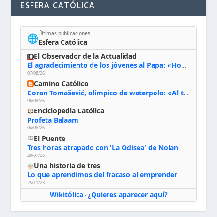
ESFERA CATÓLICA
Últimas publicaciones
🌐
Esfera Católica
El Observador de la Actualidad
El agradecimiento de los jóvenes al Papa: «Hoy nos sentimos Iglesia»
07/08/26
Camino Católico
Goran Tomašević, olímpico de waterpolo: «Al terminar el Camino de Santiago entregué mi vida a Cristo; hablé con Dios y le dije: ‘Estoy listo; estoy a tu servicio. Puedo llevar lo que sea necesario para ti’»
06/08/26
Enciclopedia Católica
Profeta Balaam
04/08/26
El Puente
Tres horas atrapado con 'La Odisea' de Nolan
28/07/26
Una historia de tres
Lo que aprendimos del fracaso al emprender
25/11/23
Wikitólica
¿Quieres aparecer aquí?
·