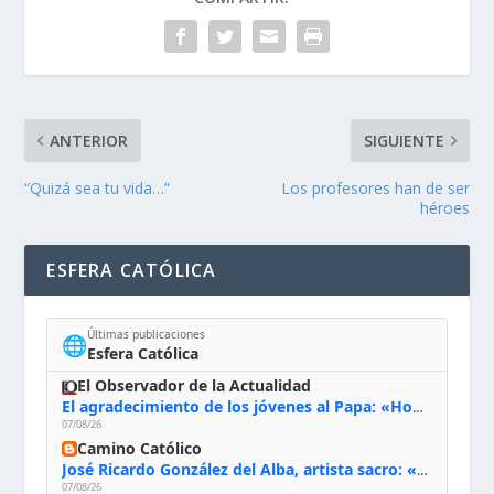
ANTERIOR
SIGUIENTE
“Quizá sea tu vida…”
Los profesores han de ser
héroes
ESFERA CATÓLICA
Últimas publicaciones
🌐
Esfera Católica
El Observador de la Actualidad
El agradecimiento de los jóvenes al Papa: «Hoy nos sentimos Iglesia»
07/08/26
Camino Católico
José Ricardo González del Alba, artista sacro: «Yo oro, hablo con Dios, le pido al Espíritu Santo su inspiración y siempre pinto rezando el rosario para que sea Él quien actúe a través de mis manos»
07/08/26