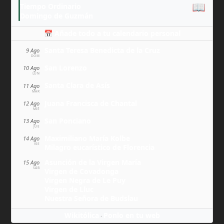
📖
Tiempo Ordinario
Domingo de Guzmán
📅 Añade todo a tu calendario personal
Santa Teresa Benedicta de la Cruz
9 Ago
DOM
San Lorenzo
10 Ago
LUN
Santa Clara de Asís
11 Ago
MAR
Juana Francisca de Chantal
12 Ago
MIÉ
San Ponciano
13 Ago
JUE
Maximiliano María Kolbe
14 Ago
VIE
Milagro eucarístico de Florencia
Asunción de la Virgen María
15 Ago
SÁB
Virgen de Covadonga
Virgen Negra de Le Puy
Virgen de Lluc
Nuestra Señora de Budslau
Wikitólica
Ponlo en tu web
·