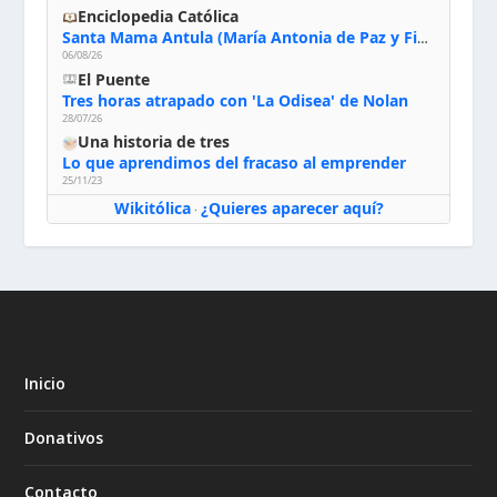
Enciclopedia Católica
Santa Mama Antula (María Antonia de Paz y Figueroa)
06/08/26
El Puente
Tres horas atrapado con 'La Odisea' de Nolan
28/07/26
Una historia de tres
Lo que aprendimos del fracaso al emprender
25/11/23
Wikitólica
¿Quieres aparecer aquí?
·
Inicio
Donativos
Contacto