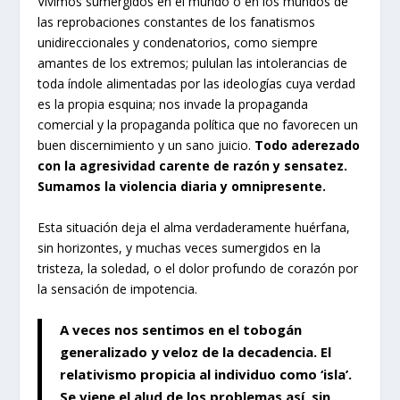
Vivimos sumergidos en el mundo o en los mundos de
las reprobaciones constantes de los fanatismos
unidireccionales y condenatorios, como siempre
amantes de los extremos; pululan las intolerancias de
toda índole alimentadas por las ideologías cuya verdad
es la propia esquina; nos invade la propaganda
comercial y la propaganda política que no favorecen un
buen discernimiento y un sano juicio.
Todo aderezado
con la agresividad carente de razón y sensatez.
Sumamos la violencia diaria y omnipresente.
Esta situación deja el alma verdaderamente huérfana,
sin horizontes, y muchas veces sumergidos en la
tristeza, la soledad, o el dolor profundo de corazón por
la sensación de impotencia.
A veces nos sentimos en el tobogán
generalizado y veloz de la decadencia. El
relativismo propicia al individuo como ‘isla’.
Se viene el alud de los problemas así, sin