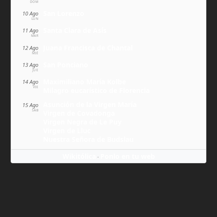
DOM
San Lorenzo
10 Ago
LUN
Santa Clara de Asís
11 Ago
MAR
Juana Francisca de Chantal
12 Ago
MIÉ
San Ponciano
13 Ago
JUE
Maximiliano María Kolbe
14 Ago
VIE
Milagro eucarístico de Florencia
Asunción de la Virgen María
15 Ago
SÁB
Virgen de Covadonga
Virgen Negra de Le Puy
Virgen de Lluc
Nuestra Señora de Budslau
Wikitólica
Ponlo en tu web
·