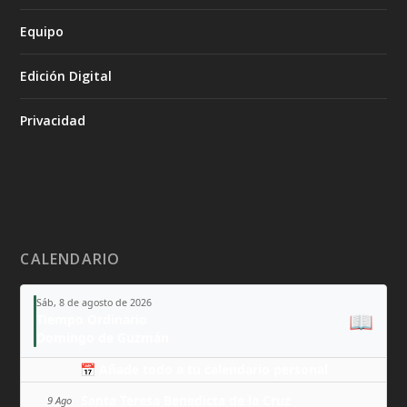
Equipo
Edición Digital
Privacidad
CALENDARIO
Sáb, 8 de agosto de 2026
📖
Tiempo Ordinario
Domingo de Guzmán
📅 Añade todo a tu calendario personal
Santa Teresa Benedicta de la Cruz
9 Ago