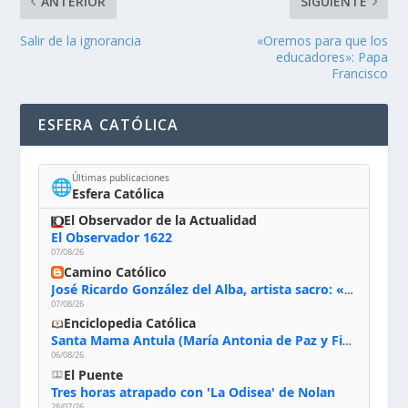
ANTERIOR
SIGUIENTE
Salir de la ignorancia
«Oremos para que los
educadores»: Papa
Francisco
ESFERA CATÓLICA
Últimas publicaciones
🌐
Esfera Católica
El Observador de la Actualidad
El Observador 1622
07/08/26
Camino Católico
José Ricardo González del Alba, artista sacro: «Yo oro, hablo con Dios, le pido al Espíritu Santo su inspiración y siempre pinto rezando el rosario para que sea Él quien actúe a través de mis manos»
07/08/26
Enciclopedia Católica
Santa Mama Antula (María Antonia de Paz y Figueroa)
06/08/26
El Puente
Tres horas atrapado con 'La Odisea' de Nolan
28/07/26