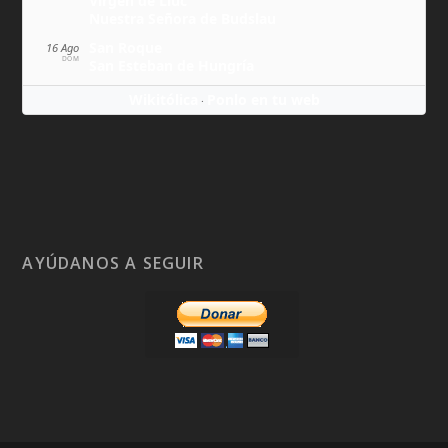
Virgen de Lluc
Nuestra Señora de Budslau
San Roque
16 Ago
DOM
San Esteban de Hungría
Wikitólica
Ponlo en tu web
·
AYÚDANOS A SEGUIR