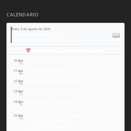
CALENDARIO
Dom, 9 de agosto de 2026
📖
Tiempo Ordinario
Santa Teresa Benedicta de la Cruz
📅 Añade todo a tu calendario personal
San Lorenzo
10 Ago
LUN
Santa Clara de Asís
11 Ago
MAR
Juana Francisca de Chantal
12 Ago
MIÉ
San Ponciano
13 Ago
JUE
Maximiliano María Kolbe
14 Ago
VIE
Milagro eucarístico de Florencia
Asunción de la Virgen María
15 Ago
SÁB
Virgen de Covadonga
Virgen Negra de Le Puy