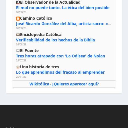
El Observador de la Actualidad
El mal no puede tanto. La ética del bien posible
08/08/26
Camino Católico
José Ricardo González del Alba, artista sacro: «Yo oro, hablo con Dios, le pido al Espíritu Santo su inspiración y siempre pinto rezando el rosario para que sea Él quien actúe a través de mis manos»
08/08/26
Enciclopedia Católica
Verificabilidad de los hechos de la Biblia
08/08/26
El Puente
Tres horas atrapado con 'La Odisea' de Nolan
28/07/26
Una historia de tres
Lo que aprendimos del fracaso al emprender
25/11/23
Wikitólica
¿Quieres aparecer aquí?
·