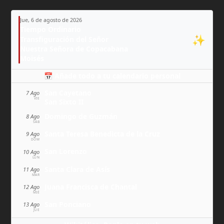
Jue, 6 de agosto de 2026
Tiempo Ordinario
✨
Transfiguración del Señor
Nuestra Señora de Copacabana
Moisés
📅 Añade todo a tu calendario personal
San Cayetano
7 Ago
VIE
San Sixto II
Domingo de Guzmán
8 Ago
SÁB
Santa Teresa Benedicta de la Cruz
9 Ago
DOM
San Lorenzo
10 Ago
LUN
Santa Clara de Asís
11 Ago
MAR
Juana Francisca de Chantal
12 Ago
MIÉ
San Ponciano
13 Ago
JUE