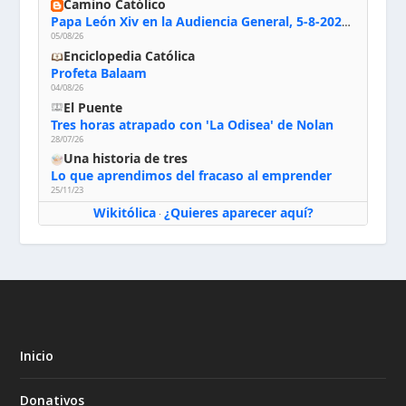
Camino Católico
Papa León Xiv en la Audiencia General, 5-8-2026: «Dios en el primer puesto; la oración, nuestra primera obligación; la liturgia, la primera fuente de la vida divina que se nos comunica, la primera escuela de nuestra vida espiritual»
05/08/26
Enciclopedia Católica
Profeta Balaam
04/08/26
El Puente
Tres horas atrapado con 'La Odisea' de Nolan
28/07/26
Una historia de tres
Lo que aprendimos del fracaso al emprender
25/11/23
Wikitólica
¿Quieres aparecer aquí?
·
Inicio
Donativos