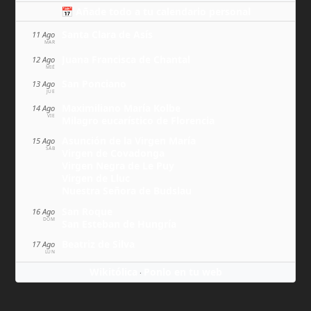
📅 Añade todo a tu calendario personal
Santa Clara de Asís
11 Ago
MAR
Juana Francisca de Chantal
12 Ago
MIÉ
San Ponciano
13 Ago
JUE
Maximiliano María Kolbe
14 Ago
VIE
Milagro eucarístico de Florencia
Asunción de la Virgen María
15 Ago
SÁB
Virgen de Covadonga
Virgen Negra de Le Puy
Virgen de Lluc
Nuestra Señora de Budslau
San Roque
16 Ago
DOM
San Esteban de Hungría
Beatriz de Silva
17 Ago
LUN
Wikitólica
Ponlo en tu web
·