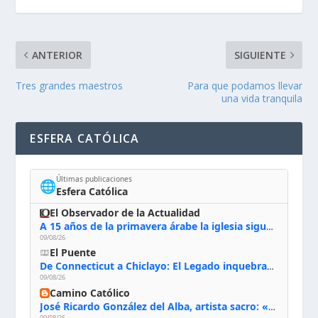
ANTERIOR
SIGUIENTE
Tres grandes maestros
Para que podamos llevar
una vida tranquila
ESFERA CATÓLICA
Últimas publicaciones
🌐
Esfera Católica
El Observador de la Actualidad
A 15 años de la primavera árabe la iglesia sigue firme en Siria: “Queremos quedarnos”
09/08/26
El Puente
De Connecticut a Chiclayo: El Legado inquebrantable de Monseñor Juan Tomis Stack
09/08/26
Camino Católico
José Ricardo González del Alba, artista sacro: «Yo oro, hablo con Dios, le pido al Espíritu Santo su inspiración y siempre pinto rezando el rosario para que sea Él quien actúe a través de mis manos»
09/08/26