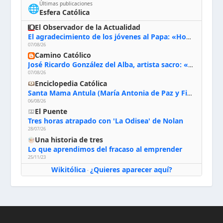
Últimas publicaciones
🌐
Esfera Católica
El Observador de la Actualidad
El agradecimiento de los jóvenes al Papa: «Hoy nos sentimos Iglesia»
07/08/26
Camino Católico
José Ricardo González del Alba, artista sacro: «Yo oro, hablo con Dios, le pido al Espíritu Santo su inspiración y siempre pinto rezando el rosario para que sea Él quien actúe a través de mis manos»
07/08/26
Enciclopedia Católica
Santa Mama Antula (María Antonia de Paz y Figueroa)
06/08/26
El Puente
Tres horas atrapado con 'La Odisea' de Nolan
28/07/26
Una historia de tres
Lo que aprendimos del fracaso al emprender
25/11/23
Wikitólica
¿Quieres aparecer aquí?
·