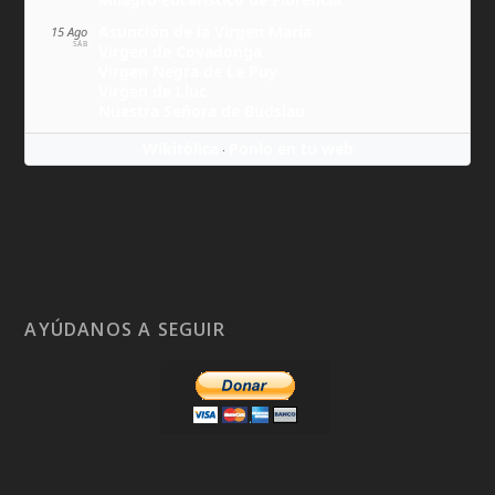
Asunción de la Virgen María
15 Ago
SÁB
Virgen de Covadonga
Virgen Negra de Le Puy
Virgen de Lluc
Nuestra Señora de Budslau
Wikitólica
Ponlo en tu web
·
AYÚDANOS A SEGUIR