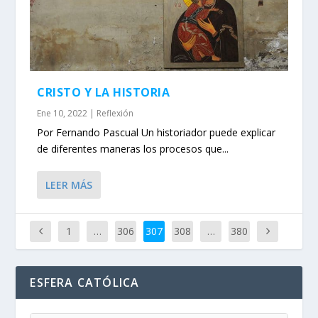
CRISTO Y LA HISTORIA
Ene 10, 2022
|
Reflexión
Por Fernando Pascual Un historiador puede explicar
de diferentes maneras los procesos que...
LEER MÁS
1
…
306
307
308
…
380
ESFERA CATÓLICA