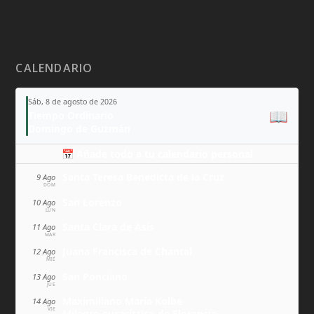
CALENDARIO
Sáb, 8 de agosto de 2026
📖
Tiempo Ordinario
Domingo de Guzmán
📅 Añade todo a tu calendario personal
Santa Teresa Benedicta de la Cruz
9 Ago
DOM
San Lorenzo
10 Ago
LUN
Santa Clara de Asís
11 Ago
MAR
Juana Francisca de Chantal
12 Ago
MIÉ
San Ponciano
13 Ago
JUE
Maximiliano María Kolbe
14 Ago
VIE
Milagro eucarístico de Florencia