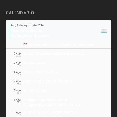
CALENDARIO
Sáb, 8 de agosto de 2026
📖
Tiempo Ordinario
Domingo de Guzmán
📅 Añade todo a tu calendario personal
Santa Teresa Benedicta de la Cruz
9 Ago
DOM
San Lorenzo
10 Ago
LUN
Santa Clara de Asís
11 Ago
MAR
Juana Francisca de Chantal
12 Ago
MIÉ
San Ponciano
13 Ago
JUE
Maximiliano María Kolbe
14 Ago
VIE
Milagro eucarístico de Florencia
Asunción de la Virgen María
15 Ago
SÁB
Virgen de Covadonga