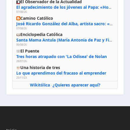
El Observador de la Actualidad
El agradecimiento de los jóvenes al Papa: «Hoy nos sentimos Iglesia»
07/08/26
Camino Católico
José Ricardo González del Alba, artista sacro: «Yo oro, hablo con Dios, le pido al Espíritu Santo su inspiración y siempre pinto rezando el rosario para que sea Él quien actúe a través de mis manos»
07/08/26
Enciclopedia Católica
Santa Mama Antula (María Antonia de Paz y Figueroa)
06/08/26
El Puente
Tres horas atrapado con 'La Odisea' de Nolan
28/07/26
Una historia de tres
Lo que aprendimos del fracaso al emprender
25/11/23
Wikitólica
¿Quieres aparecer aquí?
·