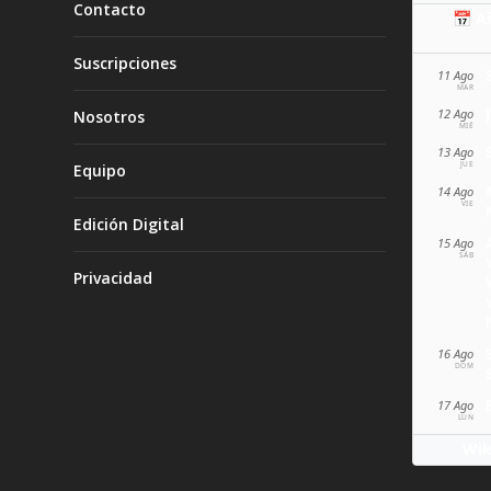
Contacto
📅 A
Suscripciones
11 Ago
MAR
12 Ago
Nosotros
MIÉ
13 Ago
JUE
Equipo
14 Ago
VIE
Edición Digital
15 Ago
SÁB
Privacidad
16 Ago
DOM
17 Ago
LUN
Wik