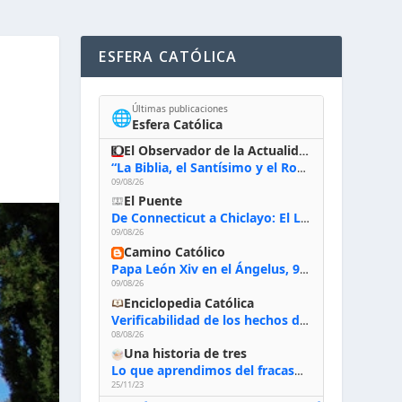
ESFERA CATÓLICA
Últimas publicaciones
🌐
Esfera Católica
El Observador de la Actualidad
“La Biblia, el Santísimo y el Rosario”: las Hermanas de Belén, evacuadas por el incendio de Huelva, España
09/08/26
El Puente
De Connecticut a Chiclayo: El Legado inquebrantable de Monseñor Juan Tomis Stack
09/08/26
Camino Católico
Papa León Xiv en el Ángelus, 9-8-2026: «Jesús no nos abandona y si lo acogemos con humildad con la oración, los sacramentos y la escucha de su Palabra, en Él encontraremos paz, luz y fuerza para nuestro camino»
09/08/26
Enciclopedia Católica
Verificabilidad de los hechos de la Biblia
08/08/26
Una historia de tres
Lo que aprendimos del fracaso al emprender
25/11/23