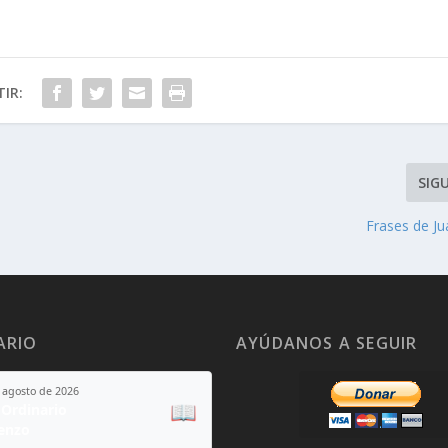
IR:
SIG
Frases de Ju
ARIO
AYÚDANOS A SEGUIR
 agosto de 2026
📖
Ordinario
enzo