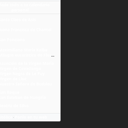
ñade todo a tu calendario
personal
Santa Clara de Asís
Juana Francisca de Chantal
San Ponciano
Maximiliano María Kolbe
Milagro eucarístico de Florencia
Asunción de la Virgen María
Virgen de Covadonga
Virgen Negra de Le Puy
Virgen de Lluc
Nuestra Señora de Budslau
San Roque
San Esteban de Hungría
Beatriz de Silva
itólica
Ponlo en tu web
·