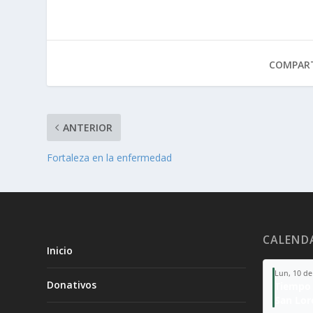
COMPART
ANTERIOR
Fortaleza en la enfermedad
CALEND
Inicio
Lun, 10 de
Donativos
Tiempo 
San Lor