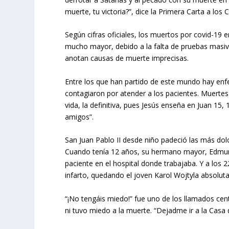
muerte, tu victoria?”, dice la Primera Carta a los C
Según cifras oficiales, los muertos por covid-19
mucho mayor, debido a la falta de pruebas masiva
anotan causas de muerte imprecisas.
Entre los que han partido de este mundo hay enf
contagiaron por atender a los pacientes. Muerte
vida, la definitiva, pues Jesús enseña en Juan 15
amigos”.
San Juan Pablo II desde niño padeció las más dolo
Cuando tenía 12 años, su hermano mayor, Edmund
paciente en el hospital donde trabajaba. Y a los
infarto, quedando el joven Karol Wojtyla absoluta
“¡No tengáis miedo!” fue uno de los llamados cent
ni tuvo miedo a la muerte. “Dejadme ir a la Casa d