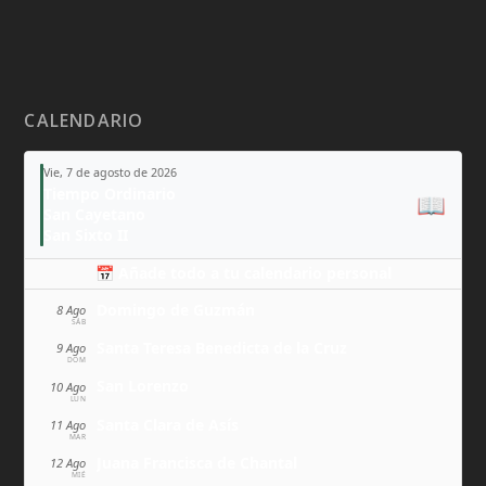
CALENDARIO
Vie, 7 de agosto de 2026
Tiempo Ordinario
📖
San Cayetano
San Sixto II
📅 Añade todo a tu calendario personal
Domingo de Guzmán
8 Ago
SÁB
Santa Teresa Benedicta de la Cruz
9 Ago
DOM
San Lorenzo
10 Ago
LUN
Santa Clara de Asís
11 Ago
MAR
Juana Francisca de Chantal
12 Ago
MIÉ