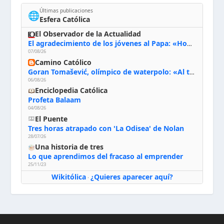
Últimas publicaciones
🌐
Esfera Católica
El Observador de la Actualidad
El agradecimiento de los jóvenes al Papa: «Hoy nos sentimos Iglesia»
07/08/26
Camino Católico
Goran Tomašević, olímpico de waterpolo: «Al terminar el Camino de Santiago entregué mi vida a Cristo; hablé con Dios y le dije: ‘Estoy listo; estoy a tu servicio. Puedo llevar lo que sea necesario para ti’»
06/08/26
Enciclopedia Católica
Profeta Balaam
04/08/26
El Puente
Tres horas atrapado con 'La Odisea' de Nolan
28/07/26
Una historia de tres
Lo que aprendimos del fracaso al emprender
25/11/23
Wikitólica
¿Quieres aparecer aquí?
·