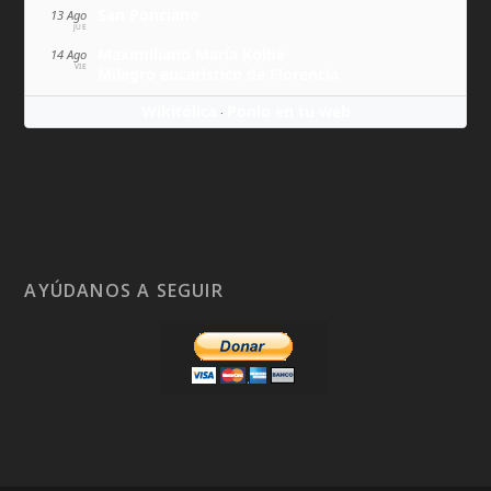
San Ponciano
13 Ago
JUE
Maximiliano María Kolbe
14 Ago
VIE
Milagro eucarístico de Florencia
Wikitólica
Ponlo en tu web
·
AYÚDANOS A SEGUIR