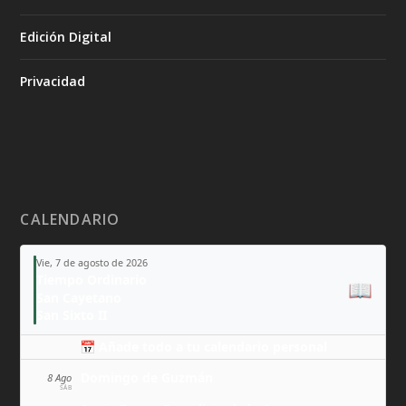
Edición Digital
Privacidad
CALENDARIO
Vie, 7 de agosto de 2026
Tiempo Ordinario
📖
San Cayetano
San Sixto II
📅 Añade todo a tu calendario personal
Domingo de Guzmán
8 Ago
SÁB