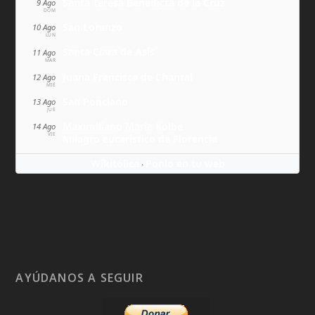
Santa Teresa Benedicta de la Cruz
9 Ago
DOM
San Lorenzo
10 Ago
LUN
Santa Clara de Asís
11 Ago
MAR
Juana Francisca de Chantal
12 Ago
MIÉ
San Ponciano
13 Ago
JUE
Maximiliano María Kolbe
14 Ago
VIE
Milagro eucarístico de Florencia
Wikitólica
Ponlo en tu web
·
AYÚDANOS A SEGUIR