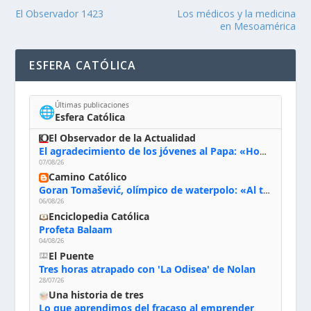
El Observador 1423
Los médicos y la medicina
en Mesoamérica
ESFERA CATÓLICA
Últimas publicaciones
🌐
Esfera Católica
El Observador de la Actualidad
El agradecimiento de los jóvenes al Papa: «Hoy nos sentimos Iglesia»
07/08/26
Camino Católico
Goran Tomašević, olímpico de waterpolo: «Al terminar el Camino de Santiago entregué mi vida a Cristo; hablé con Dios y le dije: ‘Estoy listo; estoy a tu servicio. Puedo llevar lo que sea necesario para ti’»
06/08/26
Enciclopedia Católica
Profeta Balaam
04/08/26
El Puente
Tres horas atrapado con 'La Odisea' de Nolan
28/07/26
Una historia de tres
Lo que aprendimos del fracaso al emprender