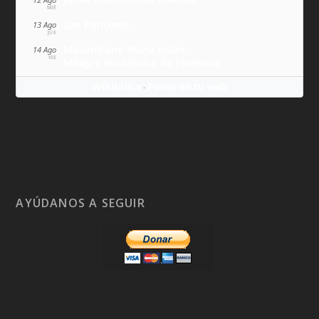
MIÉ
San Ponciano
13 Ago
JUE
Maximiliano María Kolbe
14 Ago
VIE
Milagro eucarístico de Florencia
Wikitólica
Ponlo en tu web
·
AYÚDANOS A SEGUIR