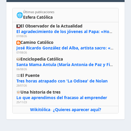
Últimas publicaciones
🌐
Esfera Católica
El Observador de la Actualidad
El agradecimiento de los jóvenes al Papa: «Hoy nos sentimos Iglesia»
07/08/26
Camino Católico
José Ricardo González del Alba, artista sacro: «Yo oro, hablo con Dios, le pido al Espíritu Santo su inspiración y siempre pinto rezando el rosario para que sea Él quien actúe a través de mis manos»
07/08/26
Enciclopedia Católica
Santa Mama Antula (María Antonia de Paz y Figueroa)
06/08/26
El Puente
Tres horas atrapado con 'La Odisea' de Nolan
28/07/26
Una historia de tres
Lo que aprendimos del fracaso al emprender
25/11/23
Wikitólica
¿Quieres aparecer aquí?
·