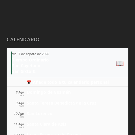
CALENDARIO
Vie, 7 de agosto de 2026
Tiempo Ordinario
📖
San Cayetano
San Sixto II
📅 Añade todo a tu calendario personal
Domingo de Guzmán
8 Ago
SÁB
Santa Teresa Benedicta de la Cruz
9 Ago
DOM
San Lorenzo
10 Ago
LUN
Santa Clara de Asís
11 Ago
MAR
Juana Francisca de Chantal
12 Ago