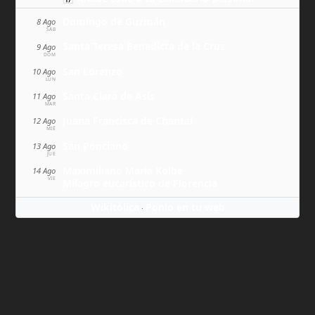
Domingo de Guzmán
8 Ago
SÁB
Santa Teresa Benedicta de la Cruz
9 Ago
DOM
San Lorenzo
10 Ago
LUN
Santa Clara de Asís
11 Ago
MAR
Juana Francisca de Chantal
12 Ago
MIÉ
San Ponciano
13 Ago
JUE
Maximiliano María Kolbe
14 Ago
VIE
Milagro eucarístico de Florencia
Wikitólica
Ponlo en tu web
·