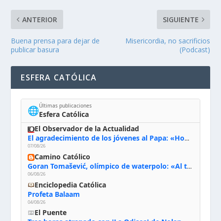
ANTERIOR
SIGUIENTE
Buena prensa para dejar de
Misericordia, no sacrificios
publicar basura
(Podcast)
ESFERA CATÓLICA
Últimas publicaciones
🌐
Esfera Católica
El Observador de la Actualidad
El agradecimiento de los jóvenes al Papa: «Hoy nos sentimos Iglesia»
07/08/26
Camino Católico
Goran Tomašević, olímpico de waterpolo: «Al terminar el Camino de Santiago entregué mi vida a Cristo; hablé con Dios y le dije: ‘Estoy listo; estoy a tu servicio. Puedo llevar lo que sea necesario para ti’»
06/08/26
Enciclopedia Católica
Profeta Balaam
04/08/26
El Puente