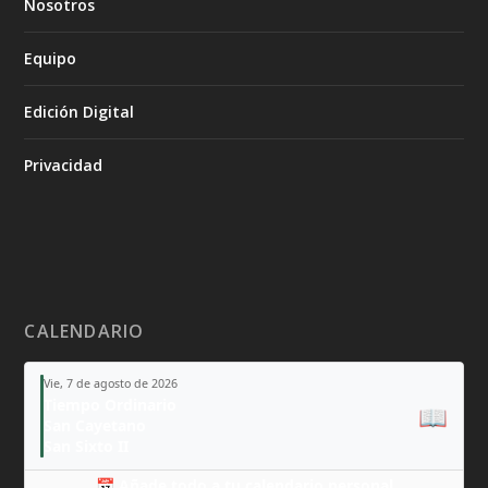
Nosotros
Equipo
Edición Digital
Privacidad
CALENDARIO
Vie, 7 de agosto de 2026
Tiempo Ordinario
📖
San Cayetano
San Sixto II
📅 Añade todo a tu calendario personal