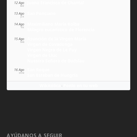
Juana Francisca de Chantal
12 Ago
MIÉ
San Ponciano
13 Ago
JUE
Maximiliano María Kolbe
14 Ago
VIE
Milagro eucarístico de Florencia
Asunción de la Virgen María
15 Ago
SÁB
Virgen de Covadonga
Virgen Negra de Le Puy
Virgen de Lluc
Nuestra Señora de Budslau
San Roque
16 Ago
DOM
San Esteban de Hungría
Wikitólica
Ponlo en tu web
·
AYÚDANOS A SEGUIR