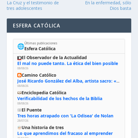
La Cruz y el testimonio de
En la enfermedad, sólo
tres adolescentes
Dios basta
ESFERA CATÓLICA
Últimas publicaciones
🌐
Esfera Católica
El Observador de la Actualidad
El mal no puede tanto. La ética del bien posible
08/08/26
Camino Católico
José Ricardo González del Alba, artista sacro: «Yo oro, hablo con Dios, le pido al Espíritu Santo su inspiración y siempre pinto rezando el rosario para que sea Él quien actúe a través de mis manos»
08/08/26
Enciclopedia Católica
Verificabilidad de los hechos de la Biblia
08/08/26
El Puente
Tres horas atrapado con 'La Odisea' de Nolan
28/07/26
Una historia de tres
Lo que aprendimos del fracaso al emprender