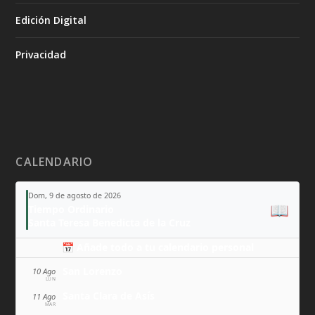
Edición Digital
Privacidad
CALENDARIO
Dom, 9 de agosto de 2026
📖
Tiempo Ordinario
Santa Teresa Benedicta de la Cruz
📅 Añade todo a tu calendario personal
San Lorenzo
10 Ago
LUN
Santa Clara de Asís
11 Ago
MAR