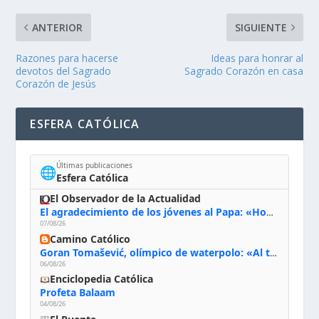
ANTERIOR
SIGUIENTE
Razones para hacerse
Ideas para honrar al
devotos del Sagrado
Sagrado Corazón en casa
Corazón de Jesús
ESFERA CATÓLICA
Últimas publicaciones
🌐
Esfera Católica
El Observador de la Actualidad
El agradecimiento de los jóvenes al Papa: «Hoy nos sentimos Iglesia»
07/08/26
Camino Católico
Goran Tomašević, olímpico de waterpolo: «Al terminar el Camino de Santiago entregué mi vida a Cristo; hablé con Dios y le dije: ‘Estoy listo; estoy a tu servicio. Puedo llevar lo que sea necesario para ti’»
06/08/26
Enciclopedia Católica
Profeta Balaam
04/08/26