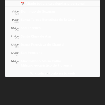
📅 Añade todo a tu calendario personal
Domingo de Guzmán
8 Ago
SÁB
Santa Teresa Benedicta de la Cruz
9 Ago
DOM
San Lorenzo
10 Ago
LUN
Santa Clara de Asís
11 Ago
MAR
Juana Francisca de Chantal
12 Ago
MIÉ
San Ponciano
13 Ago
JUE
Maximiliano María Kolbe
14 Ago
VIE
Milagro eucarístico de Florencia
Wikitólica
Ponlo en tu web
·