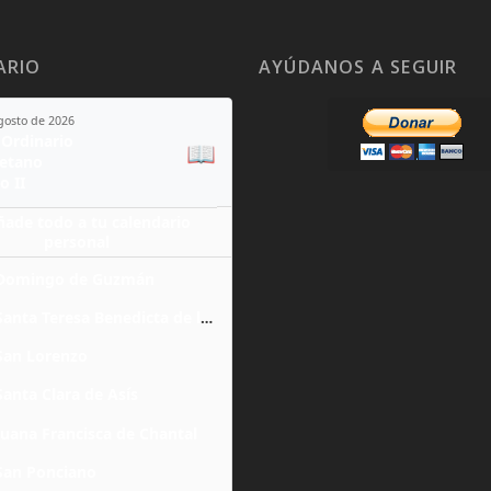
ARIO
AYÚDANOS A SEGUIR
agosto de 2026
Ordinario
📖
yetano
o II
ñade todo a tu calendario
personal
Domingo de Guzmán
Santa Teresa Benedicta de la Cruz
San Lorenzo
Santa Clara de Asís
Juana Francisca de Chantal
San Ponciano