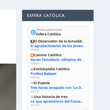
ESFERA CATÓLICA
Últimas publicaciones
🌐
Esfera Católica
El Observador de la Actualidad
El agradecimiento de los jóvenes al Papa: «Hoy nos sentimos Iglesia»
07/08/26
Camino Católico
Goran Tomašević, olímpico de waterpolo: «Al terminar el Camino de Santiago entregué mi vida a Cristo; hablé con Dios y le dije: ‘Estoy listo; estoy a tu servicio. Puedo llevar lo que sea necesario para ti’»
06/08/26
Enciclopedia Católica
Profeta Balaam
04/08/26
El Puente
Tres horas atrapado con 'La Odisea' de Nolan
28/07/26
Una historia de tres
Lo que aprendimos del fracaso al emprender
25/11/23