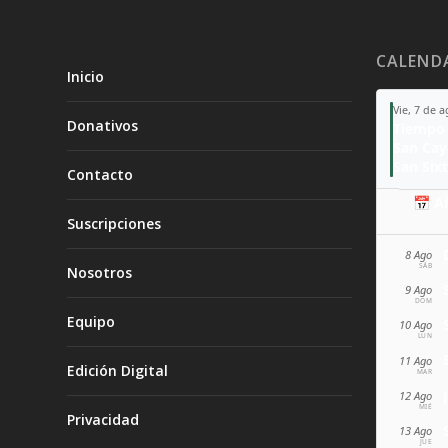
CALEND
Inicio
Vie, 7 de 
Donativos
Tiempo 
San Ca
San Sixt
Contacto
📅 A
Suscripciones
8 Ago
SÁB
Nosotros
9 Ago
DOM
Equipo
10 Ago
LUN
11 Ago
Edición Digital
MAR
12 Ago
MIÉ
Privacidad
13 Ago
JUE