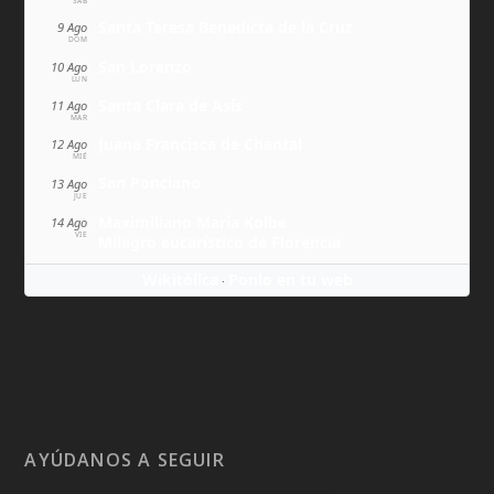
SÁB
Santa Teresa Benedicta de la Cruz
9 Ago
DOM
San Lorenzo
10 Ago
LUN
Santa Clara de Asís
11 Ago
MAR
Juana Francisca de Chantal
12 Ago
MIÉ
San Ponciano
13 Ago
JUE
Maximiliano María Kolbe
14 Ago
VIE
Milagro eucarístico de Florencia
Wikitólica
Ponlo en tu web
·
AYÚDANOS A SEGUIR