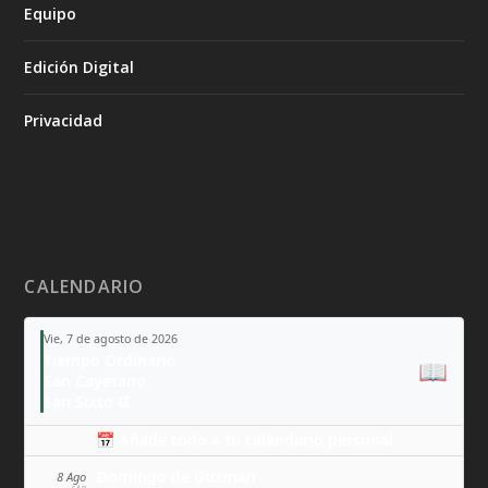
Equipo
Edición Digital
Privacidad
CALENDARIO
Vie, 7 de agosto de 2026
Tiempo Ordinario
📖
San Cayetano
San Sixto II
📅 Añade todo a tu calendario personal
Domingo de Guzmán
8 Ago