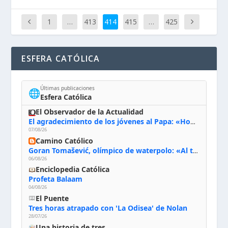
1
…
413
414
415
…
425
ESFERA CATÓLICA
Últimas publicaciones
🌐
Esfera Católica
El Observador de la Actualidad
El agradecimiento de los jóvenes al Papa: «Hoy nos sentimos Iglesia»
07/08/26
Camino Católico
Goran Tomašević, olímpico de waterpolo: «Al terminar el Camino de Santiago entregué mi vida a Cristo; hablé con Dios y le dije: ‘Estoy listo; estoy a tu servicio. Puedo llevar lo que sea necesario para ti’»
06/08/26
Enciclopedia Católica
Profeta Balaam
04/08/26
El Puente
Tres horas atrapado con 'La Odisea' de Nolan
28/07/26
Una historia de tres