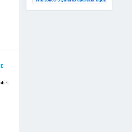
·
PE
abel.