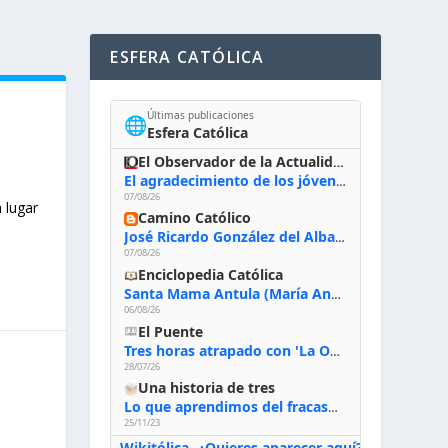
ESFERA CATÓLICA
Últimas publicaciones
🌐
Esfera Católica
El Observador de la Actualidad
El agradecimiento de los jóvenes al Papa: «Hoy nos sentimos Iglesia»
07/08/26
 lugar
Camino Católico
José Ricardo González del Alba, artista sacro: «Yo oro, hablo con Dios, le pido al Espíritu Santo su inspiración y siempre pinto rezando el rosario para que sea Él quien actúe a través de mis manos»
07/08/26
Enciclopedia Católica
Santa Mama Antula (María Antonia de Paz y Figueroa)
06/08/26
El Puente
Tres horas atrapado con 'La Odisea' de Nolan
28/07/26
Una historia de tres
Lo que aprendimos del fracaso al emprender
25/11/23
Wikitólica
¿Quieres aparecer aquí?