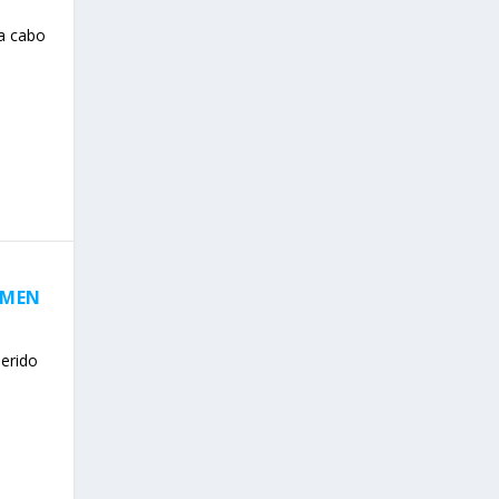
 a cabo
RMEN
uerido