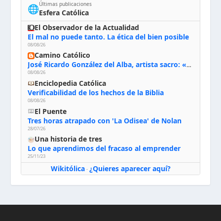
Últimas publicaciones
🌐
Esfera Católica
El Observador de la Actualidad
El mal no puede tanto. La ética del bien posible
08/08/26
Camino Católico
José Ricardo González del Alba, artista sacro: «Yo oro, hablo con Dios, le pido al Espíritu Santo su inspiración y siempre pinto rezando el rosario para que sea Él quien actúe a través de mis manos»
08/08/26
Enciclopedia Católica
Verificabilidad de los hechos de la Biblia
08/08/26
El Puente
Tres horas atrapado con 'La Odisea' de Nolan
28/07/26
Una historia de tres
Lo que aprendimos del fracaso al emprender
25/11/23
Wikitólica
¿Quieres aparecer aquí?
·