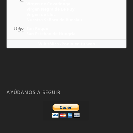
SÁB
Virgen de Covadonga
Virgen Negra de Le Puy
Virgen de Lluc
Nuestra Señora de Budslau
San Roque
16 Ago
DOM
San Esteban de Hungría
Wikitólica
Ponlo en tu web
·
AYÚDANOS A SEGUIR