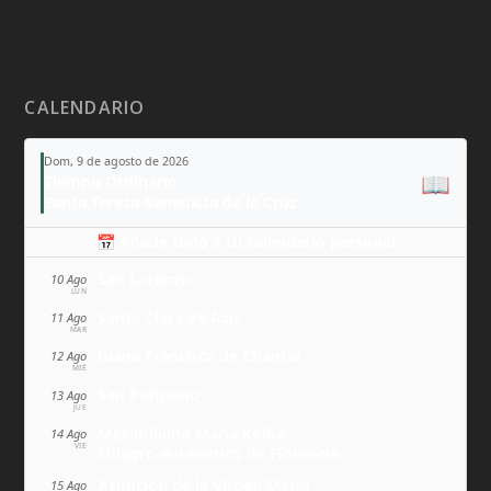
CALENDARIO
Dom, 9 de agosto de 2026
📖
Tiempo Ordinario
Santa Teresa Benedicta de la Cruz
📅 Añade todo a tu calendario personal
San Lorenzo
10 Ago
LUN
Santa Clara de Asís
11 Ago
MAR
Juana Francisca de Chantal
12 Ago
MIÉ
San Ponciano
13 Ago
JUE
Maximiliano María Kolbe
14 Ago
VIE
Milagro eucarístico de Florencia
Asunción de la Virgen María
15 Ago