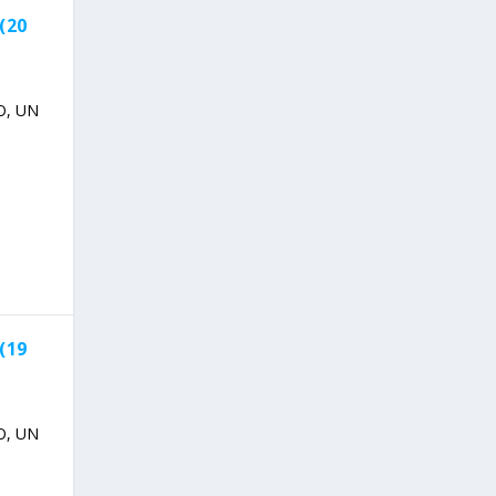
(20
O, UN
(19
O, UN