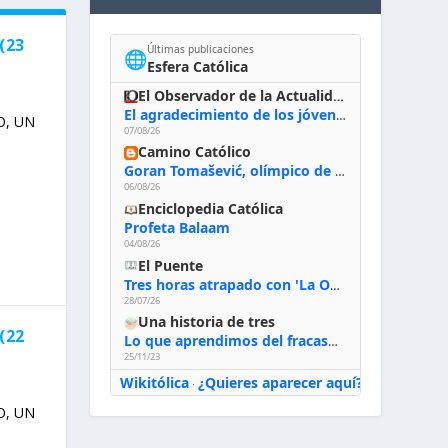
(23
Últimas publicaciones
🌐
Esfera Católica
El Observador de la Actualidad
El agradecimiento de los jóvenes al Papa: «Hoy nos sentimos Iglesia»
O, UN
07/08/26
Camino Católico
Goran Tomašević, olímpico de waterpolo: «Al terminar el Camino de Santiago entregué mi vida a Cristo; hablé con Dios y le dije: ‘Estoy listo; estoy a tu servicio. Puedo llevar lo que sea necesario para ti’»
06/08/26
Enciclopedia Católica
Profeta Balaam
04/08/26
El Puente
Tres horas atrapado con 'La Odisea' de Nolan
28/07/26
Una historia de tres
(22
Lo que aprendimos del fracaso al emprender
25/11/23
Wikitólica
¿Quieres aparecer aquí?
·
O, UN