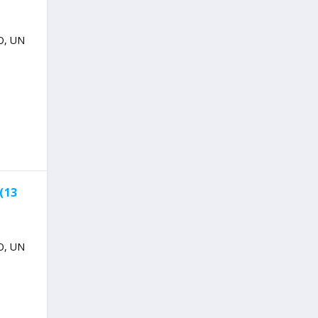
O, UN
(13
O, UN