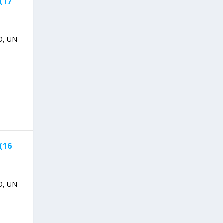
(17
O, UN
(16
O, UN