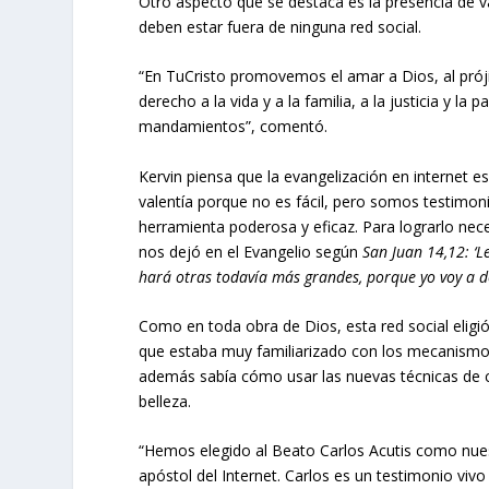
Otro aspecto que se destaca es la presencia de v
deben estar fuera de ninguna red social.
“En TuCristo promovemos el amar a Dios, al prójimo
derecho a la vida y a la familia, a la justicia y l
mandamientos”, comentó.
Kervin piensa que la evangelización en internet e
valentía porque no es fácil, pero somos testimoni
herramienta poderosa y eficaz. Para lograrlo ne
nos dejó en el Evangelio según
San Juan 14,12: ‘L
hará otras todavía más grandes, porque yo voy a do
Como en toda obra de Dios, esta red social eligió
que estaba muy familiarizado con los mecanismos 
además sabía cómo usar las nuevas técnicas de c
belleza.
“Hemos elegido al Beato Carlos Acutis como nuestr
apóstol del Internet. Carlos es un testimonio vi