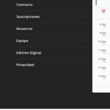
San Sixt
Contacto
📅 A
Suscripciones
8 Ago
SÁB
Nosotros
9 Ago
DOM
Equipo
10 Ago
LUN
11 Ago
Edición Digital
MAR
12 Ago
MIÉ
Privacidad
13 Ago
JUE
14 Ago
VIE
Wik