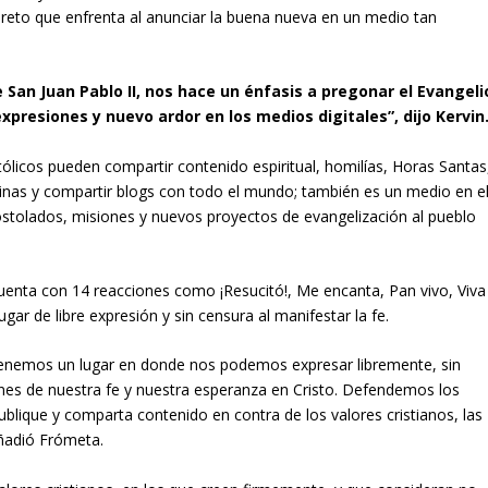
l reto que enfrenta al anunciar la buena nueva en un medio tan
e San Juan Pablo II, nos hace un énfasis a pregonar el Evangeli
presiones y nuevo ardor en los medios digitales”, dijo Kervin
atólicos pueden compartir contenido espiritual, homilías, Horas Santas
ginas y compartir blogs con todo el mundo; también es un medio en e
ostolados, misiones y nuevos proyectos de evangelización al pueblo
cuenta con 14 reacciones como ¡Resucitó!, Me encanta, Pan vivo, Viva
ugar de libre expresión y sin censura al manifestar la fe.
os tenemos un lugar en donde nos podemos expresar libremente, sin
nes de nuestra fe y nuestra esperanza en Cristo. Defendemos los
ublique y comparta contenido en contra de los valores cristianos, las
añadió Frómeta.