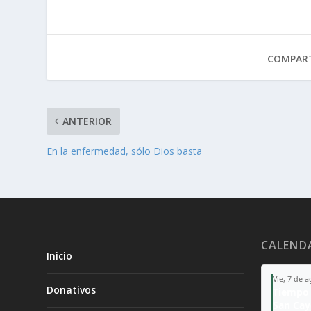
COMPART
ANTERIOR
En la enfermedad, sólo Dios basta
CALEND
Inicio
Vie, 7 de 
Donativos
Tiempo 
San Ca