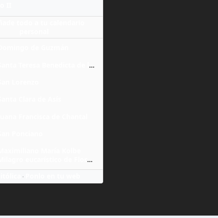
o II
ñade todo a tu calendario
personal
Domingo de Guzmán
Santa Teresa Benedicta de la Cruz
San Lorenzo
Santa Clara de Asís
Juana Francisca de Chantal
San Ponciano
Maximiliano María Kolbe
Milagro eucarístico de Florencia
itólica
Ponlo en tu web
·