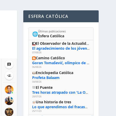
ESFERA CATÓLICA
Últimas publicaciones
🌐
Esfera Católica
El Observador de la Actualidad
El agradecimiento de los jóvenes al Papa: «Hoy nos sentimos Iglesia»
07/08/26
Camino Católico
Goran Tomašević, olímpico de waterpolo: «Al terminar el Camino de Santiago entregué mi vida a Cristo; hablé con Dios y le dije: ‘Estoy listo; estoy a tu servicio. Puedo llevar lo que sea necesario para ti’»
06/08/26
Enciclopedia Católica
Profeta Balaam
04/08/26
El Puente
Tres horas atrapado con 'La Odisea' de Nolan
28/07/26
Una historia de tres
Lo que aprendimos del fracaso al emprender
25/11/23