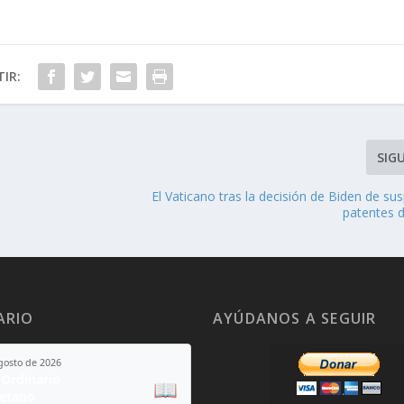
IR:
SIG
El Vaticano tras la decisión de Biden de su
patentes 
ARIO
AYÚDANOS A SEGUIR
agosto de 2026
Ordinario
📖
yetano