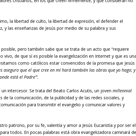
alores cristianos, en los que creen firmemente, y que consideran no
, la libertad de culto, la libertad de expresión, el defender el
a paz, y las enseñanzas de Jesús por medio de su palabra y sus
s posible, pero también sabe que se trata de un acto que “requiere
o vivo, de que sí es posible la evangelización en Internet y que es un
cesitamos como católicos estar convencidos de la promesa que Jesús
es aseguro que el que cree en mí hará también las obras que yo hago; y
nde está el Padre’”.
 un intercesor. Se trata del Beato Carlos Acutis, un joven
millennial
de la comunicación, de la publicidad y de las redes sociales, y
omunicación para transmitir el evangelio y comunicar valores y
o patrono, por su fe, valentía y amor a Jesús Eucaristía y por ser el
vo para todos. En pocas palabras está obra evangelizadora caminará d